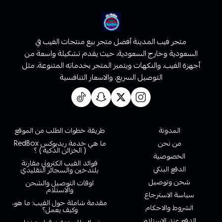
متجر فيب المدينة أفضل متجر بيع منتجات الفيب في
السعودية وخارج السعودية، حيث يقدم تشكيلة واسعة من
أجهزة الفيب، والنكهات ويتميز المتجر بخدماته المتنوعة، مثل
التوصيل السريع، والاسعار التنافسية
روابط تهمك
المدونة
طريقة خطوات الطلب من الموقع
من نحن
ما هي خدمة ريدبوكس RedBox
( الخزائن الذكية ) ؟
الخصوصية
فوائد الفيب الكتروني مقارنة
الدفع البنكي
بلتدخين والسجائر التقليدي
شحن وتوصيل
اوقات التوصيل والشحن
والاستلام
سياسة الاسترجاع
مقدمة شاملة حول الفيب: ما هو،
الشروط والاحكام
وكيف يعمل؟
الدفع عند الاستلام