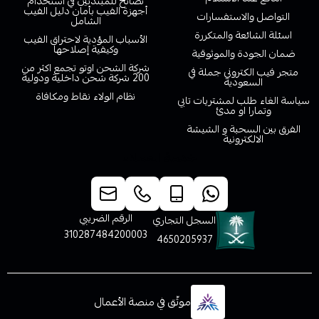
نصائح للمبتدئين في استخدام
أجهزة الفيب بأمان دليل الفيب
التواصل والاستفسارات
الشامل
اسئلة الشائعة والمتكررة
الأسباب المؤدية لاحتراق الفيب
وكيفية إصلاحها
ضمان الجودة والموثوقية
شركة الشحن اوتو تجمع اكثر من
متجر فيب الكتروني جملة في
200 شركة شحن داخلية ودولية
السعودية
نظام الولاء نقاط ومكافاة
سياسة الغاء طلب لمشتريات تابي
وتمارا او مدئ
الفرق بين السحبة و الشيشة
الالكترونية
خدمة العملاء
الرقم الضريبي
السجل التجاري
310287484200003
4650205937
موثّق في منصة الأعمال