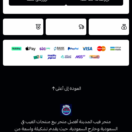
العروض والشحن
شحن سريع في نفس
نتميز بلجودة
مجاني
اليوم
اسحب و افلت الملف هنا
والتخزين الامن
استعراض
العودة إلى أعلى
متجر فيب المدينة أفضل متجر بيع منتجات الفيب في
السعودية وخارج السعودية، حيث يقدم تشكيلة واسعة من