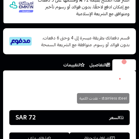
اشترِ هذا المنتج بقيمة 72
وقسّمها على 5 دفعات
مع إمكان ادفع لاحقًا، بدون فوائد أو رسوم تأخير
ومتوافق مع الشريعة الإسلامية
قسم دفعاتك بطريقة ميسرة إلى 4 وحتى 6 دفعات،
بدون فوائد أو رسوم. متوافقة مع الشريعة السمحة
الخيارات
التفاصيل
التقييمات
الون
*
اختر
stainless steel - نفدت الكمية
72 SAR
السعر
إضافة ملاحظة
إرفاق ملف