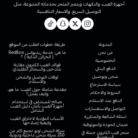
أجهزة الفيب، والنكهات ويتميز المتجر بخدماته المتنوعة، مثل
التوصيل السريع، والاسعار التنافسية
روابط تهمك
المدونة
طريقة خطوات الطلب من الموقع
من نحن
ما هي خدمة ريدبوكس RedBox
( الخزائن الذكية ) ؟
الخصوصية
فوائد الفيب الكتروني مقارنة
الدفع البنكي
بلتدخين والسجائر التقليدي
شحن وتوصيل
اوقات التوصيل والشحن
والاستلام
سياسة الاسترجاع
مقدمة شاملة حول الفيب: ما هو،
الشروط والاحكام
وكيف يعمل؟
الدفع عند الاستلام
نصائح للمبتدئين في استخدام
أجهزة الفيب بأمان دليل الفيب
التواصل والاستفسارات
الشامل
اسئلة الشائعة والمتكررة
الأسباب المؤدية لاحتراق الفيب
وكيفية إصلاحها
ضمان الجودة والموثوقية
شركة الشحن اوتو تجمع اكثر من
متجر فيب الكتروني جملة في
200 شركة شحن داخلية ودولية
السعودية