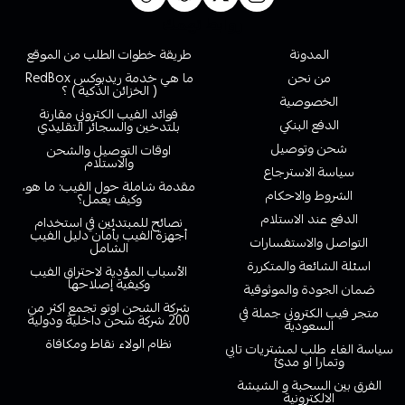
روابط تهمك
المدونة
طريقة خطوات الطلب من الموقع
من نحن
ما هي خدمة ريدبوكس RedBox
( الخزائن الذكية ) ؟
الخصوصية
فوائد الفيب الكتروني مقارنة
الدفع البنكي
بلتدخين والسجائر التقليدي
شحن وتوصيل
اوقات التوصيل والشحن
والاستلام
سياسة الاسترجاع
مقدمة شاملة حول الفيب: ما هو،
الشروط والاحكام
وكيف يعمل؟
الدفع عند الاستلام
نصائح للمبتدئين في استخدام
أجهزة الفيب بأمان دليل الفيب
التواصل والاستفسارات
الشامل
اسئلة الشائعة والمتكررة
الأسباب المؤدية لاحتراق الفيب
وكيفية إصلاحها
ضمان الجودة والموثوقية
شركة الشحن اوتو تجمع اكثر من
متجر فيب الكتروني جملة في
200 شركة شحن داخلية ودولية
السعودية
نظام الولاء نقاط ومكافاة
سياسة الغاء طلب لمشتريات تابي
وتمارا او مدئ
الفرق بين السحبة و الشيشة
الالكترونية