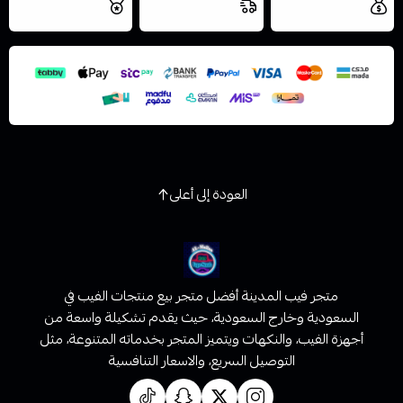
مجاني
اليوم
اسحب و افلت الملف هنا
والتخزين الامن
استعراض
العودة إلى أعلى
متجر فيب المدينة أفضل متجر بيع منتجات الفيب في
السعودية وخارج السعودية، حيث يقدم تشكيلة واسعة من
أجهزة الفيب، والنكهات ويتميز المتجر بخدماته المتنوعة، مثل
التوصيل السريع، والاسعار التنافسية