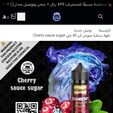
🎯 اكسب
0
0
فيب المدينة
الرئيسية
وصل حديثا
نكهة سيكرة صوص كرز 60 ملي Cherry sauce sugar