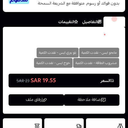
بدون فوائد أو رسوم. متوافقة مع الشريعة السمحة
الخيارات
التفاصيل
التقييمات
النكهات
*
اختر
مانجو ايس - نفدت الكمية
بلو بيري ايس - نفدت الكمية
مشروب الطاقة - نفدت الكمية
خوخ ايس - نفدت الكمية
19.55 SAR
السعر
23 SAR
إضافة ملاحظة
إرفاق ملف
العروض والشحن
شحن سريع في نفس
نتميز بلجودة