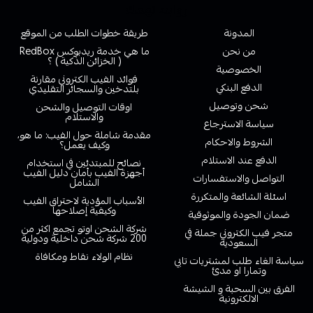
روابط تهمك
المدونة
طريقة خطوات الطلب من الموقع
من نحن
ما هي خدمة ريدبوكس RedBox
( الخزائن الذكية ) ؟
الخصوصية
فوائد الفيب الكتروني مقارنة
الدفع البنكي
بلتدخين والسجائر التقليدي
شحن وتوصيل
اوقات التوصيل والشحن
والاستلام
سياسة الاسترجاع
مقدمة شاملة حول الفيب: ما هو،
الشروط والاحكام
وكيف يعمل؟
الدفع عند الاستلام
نصائح للمبتدئين في استخدام
أجهزة الفيب بأمان دليل الفيب
التواصل والاستفسارات
الشامل
اسئلة الشائعة والمتكررة
الأسباب المؤدية لاحتراق الفيب
وكيفية إصلاحها
ضمان الجودة والموثوقية
شركة الشحن اوتو تجمع اكثر من
متجر فيب الكتروني جملة في
200 شركة شحن داخلية ودولية
السعودية
نظام الولاء نقاط ومكافاة
سياسة الغاء طلب لمشتريات تابي
وتمارا او مدئ
الفرق بين السحبة و الشيشة
الالكترونية