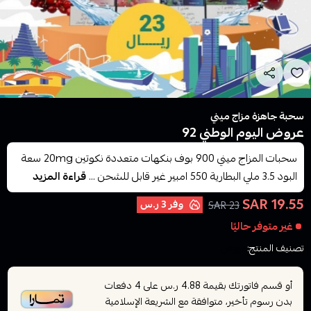
سحبة جاهزة مزاج ميني
عروض اليوم الوطني 92
سحبات المزاج ميني 900 بوف بنكهات متعددة نكوتين 20mg سعة
البود 3.5 ملي البطارية 550 امبير غير قابل للشحن ...
قراءة المزيد
19.55 SAR
وفر
3 ر.س
23 SAR
غير متوفر حاليًا
تصنيف المنتج:
عروض
أو قسم فاتورتك بقيمة
على
4
دفعات
4.88 ر.س
بدون رسوم تأخير، متوافقة مع الشريعة الإسلامية