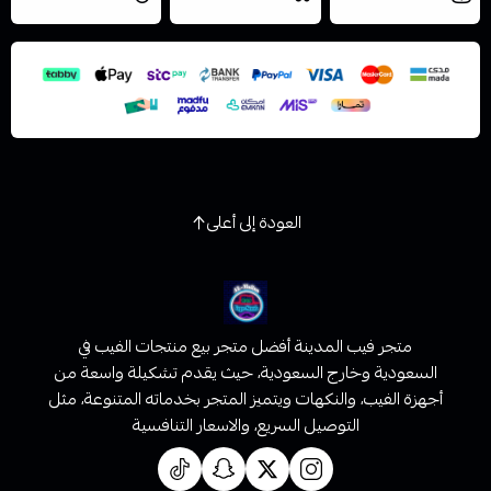
مجاني
اليوم
اسحب و افلت الملف هنا
والتخزين الامن
استعراض
العودة إلى أعلى
متجر فيب المدينة أفضل متجر بيع منتجات الفيب في
السعودية وخارج السعودية، حيث يقدم تشكيلة واسعة من
أجهزة الفيب، والنكهات ويتميز المتجر بخدماته المتنوعة، مثل
التوصيل السريع، والاسعار التنافسية