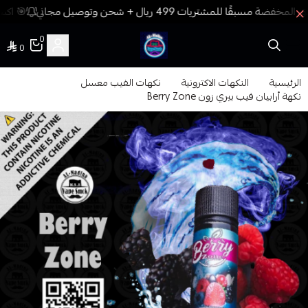
🎯 اكسب
0
0
فيب المدينة
الرئيسية
النكهات الاكترونية
نكهات الفيب معسل
نكهة أرابيان فيب بيري زون Berry Zone