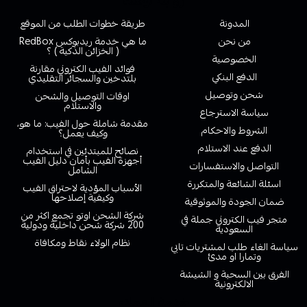
روابط تهمك
المدونة
طريقة خطوات الطلب من الموقع
من نحن
ما هي خدمة ريدبوكس RedBox
( الخزائن الذكية ) ؟
الخصوصية
فوائد الفيب الكتروني مقارنة
الدفع البنكي
بلتدخين والسجائر التقليدي
شحن وتوصيل
اوقات التوصيل والشحن
والاستلام
سياسة الاسترجاع
مقدمة شاملة حول الفيب: ما هو،
الشروط والاحكام
وكيف يعمل؟
الدفع عند الاستلام
نصائح للمبتدئين في استخدام
أجهزة الفيب بأمان دليل الفيب
التواصل والاستفسارات
الشامل
اسئلة الشائعة والمتكررة
الأسباب المؤدية لاحتراق الفيب
وكيفية إصلاحها
ضمان الجودة والموثوقية
شركة الشحن اوتو تجمع اكثر من
متجر فيب الكتروني جملة في
200 شركة شحن داخلية ودولية
السعودية
نظام الولاء نقاط ومكافاة
سياسة الغاء طلب لمشتريات تابي
وتمارا او مدئ
الفرق بين السحبة و الشيشة
الالكترونية
خدمة العملاء