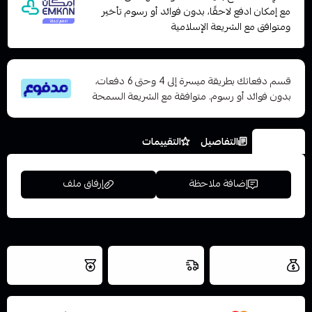
مع إمكان ادفع لاحقًا، بدون فوائد أو رسوم تأخير
ومتوافق مع الشريعة الإسلامية
قسم دفعاتك بطريقة ميسرة إلى 4 وحتى 6 دفعات،
بدون فوائد أو رسوم. متوافقة مع الشريعة السمحة
الخيارات
التفاصيل
التقييمات
إضافة ملاحظة
إرفاق ملف
اسحب و افلت الملف هنا
العروض والشحن
شحن سريع في نفس
نتميز بلجودة
مجاني
اليوم
استعراض
والتخزين الامن