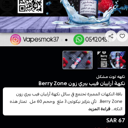
نكهه توت مشكل
نكهة أرابيان فيب بيري زون Berry Zone
باقة النكهات المميزة تجتمع في سائل نكهة أرابيان فيب بيري زون
Berry Zone. تأتي بتركيز نيكوتين 3 ملغ وحجم 60 مل. تمتاز هذه
النكه...
قراءة المزيد
67 SAR