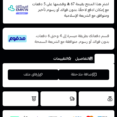
اشترِ هذا المنتج بقيمة 67
وقسّمها على 5 دفعات
مع إمكان ادفع لاحقًا، بدون فوائد أو رسوم تأخير
ومتوافق مع الشريعة الإسلامية
قسم دفعاتك بطريقة ميسرة إلى 4 وحتى 6 دفعات،
بدون فوائد أو رسوم. متوافقة مع الشريعة السمحة
الخيارات
التفاصيل
التقييمات
إضافة ملاحظة
إرفاق ملف
العروض والشحن
شحن سريع في نفس
نتميز بلجودة
مجاني
اليوم
اسحب و افلت الملف هنا
والتخزين الامن
استعراض