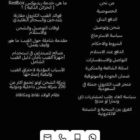
من نحن
ما هي خدمة ريدبوكس RedBox
( الخزائن الذكية ) ؟
الخصوصية
فوائد الفيب الكتروني مقارنة
الدفع البنكي
بلتدخين والسجائر التقليدي
شحن وتوصيل
اوقات التوصيل والشحن
والاستلام
سياسة الاسترجاع
مقدمة شاملة حول الفيب: ما هو،
الشروط والاحكام
وكيف يعمل؟
الدفع عند الاستلام
نصائح للمبتدئين في استخدام
أجهزة الفيب بأمان دليل الفيب
التواصل والاستفسارات
الشامل
اسئلة الشائعة والمتكررة
الأسباب المؤدية لاحتراق الفيب
وكيفية إصلاحها
ضمان الجودة والموثوقية
شركة الشحن اوتو تجمع اكثر من
متجر فيب الكتروني جملة في
200 شركة شحن داخلية ودولية
السعودية
نظام الولاء نقاط ومكافاة
سياسة الغاء طلب لمشتريات تابي
وتمارا او مدئ
الفرق بين السحبة و الشيشة
الالكترونية
خدمة العملاء