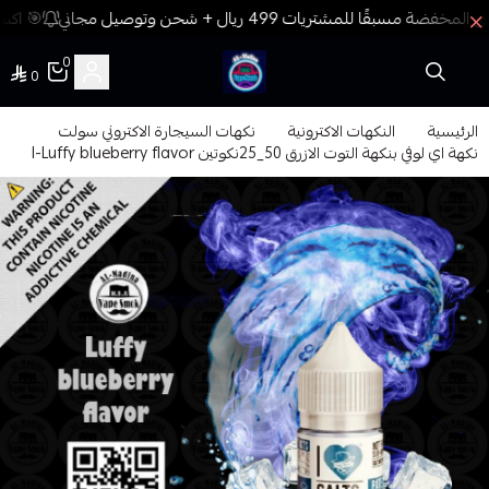
🎯 اكسب
0
0
فيب المدينة
الرئيسية
النكهات الاكترونية
نكهات السيجارة الاكتروني سولت
نكهة اي لوفي بنكهة التوت الازرق 50_25نكوتين I-Luffy blueberry flavor