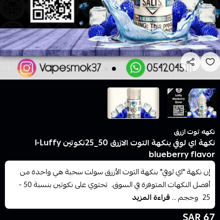
نكهه توت ازرق
نكهة اي لوفي بنكهة التوت الازرق 50_25نكوتين I-Luffy
blueberry flavor
إن نكهة "اي لوفي" بنكهة التوت الأزرق سولت سحبة هي واحدة من
أفضل النكهات المتوفرة في السوق. تحتوي على نكوتين بنسبة 50 -
25 وحجم ...
قراءة المزيد
67 SAR