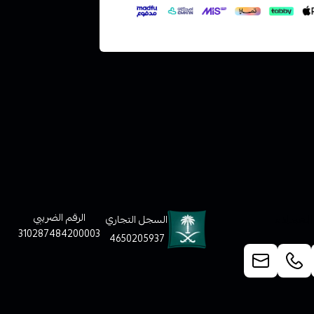
لعملاء
الرقم الضريبي
السجل التجاري
310287484200003
4650205937