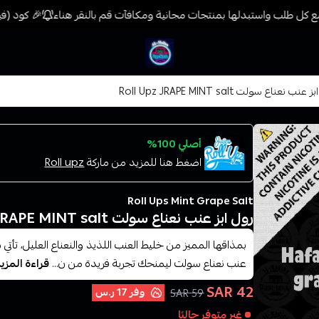
 كل طلب واستبدلها بمنتجات مجانية ومكافآت قم بالنقر هناء
🎉 كود (فيب) خصم 7% على جميع المنتجات حتى المخفضة م
فيب المدينة
عنب نعناع سولت Roll Upz JRAPE MINT salt
أصلي 100%
اضغط هنا للمزيد من ماركة
Roll upz
Roll Ups Mint Grape Salt
رول ابز عنب نعناع سولت Roll Upz JRAPE MINT salt
بمذاقها المميز من خليط العنب اللذيذ والنعناع العليل، تأتي 
عنب نعناع سولت ليمنحك تجربة فريدة من ن...
قراءة المزي
42 SAR
وفر
17 ر.س
59 SAR
غير متوفر حاليًا