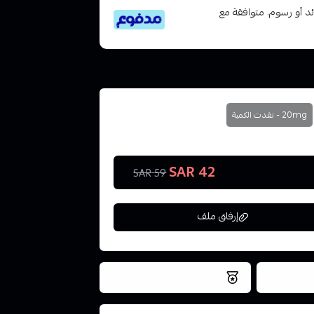
تى 6 دفعات، بدون فوائد أو رسوم. متوافقة مع
20mg - نفدت الكمية
42 SAR
59 SAR
إرفاق ملف
فس اليوم
نتميز بلجودة والتخزين الامن
ملف هنا