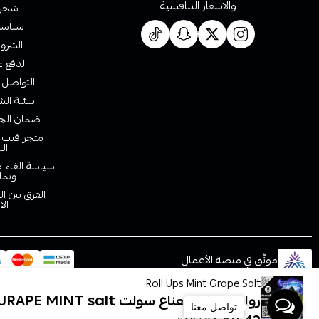
والاسعار التنافسية
شحن 
سياسة 
الشروط
الدفع ع
التواصل 
اسئلة الش
ضمان الجو
متجر فيب ا
ال
سياسة الغاء ط
وتما
الفرق بين ا
الا
موثّق في منصة الأعمال
Roll Ups Mint Grape Salt
رول ابز عنب نعناع سولت Roll Upz JRAPE MINT salt
تواصل معنا