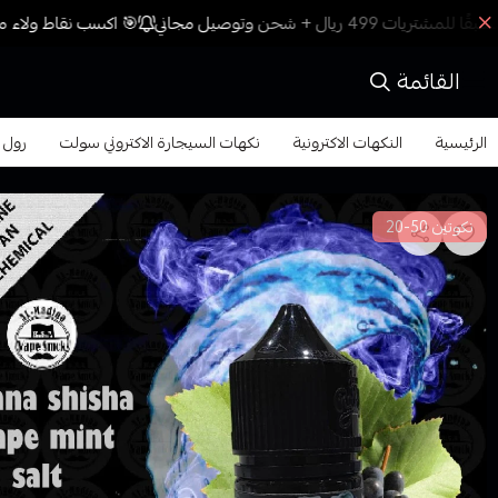
🎯 اكسب نقاط ولاء مع
القائمة
الرئيسية
النكهات الاكترونية
نكهات السيجارة الاكتروني سولت
رول ابز 
نكوتين 50-20