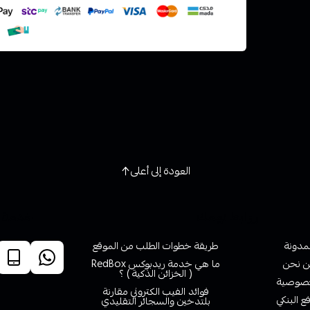
العودة إلى أعلى
روابط تهمك
خدمة ا
لمدونة
طريقة خطوات الطلب من الموقع
 نحن
ما هي خدمة ريدبوكس RedBox
( الخزائن الذكية ) ؟
صوصية
فوائد الفيب الكتروني مقارنة
ع البنكي
بلتدخين والسجائر التقليدي