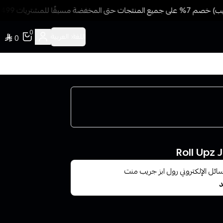
سبقًا للمشتريات 499 ريال + شحن وتوصيل مجاني
0
اللغة:
العربية
0
سائل الإلكتروني رول ابز جريب منت
د