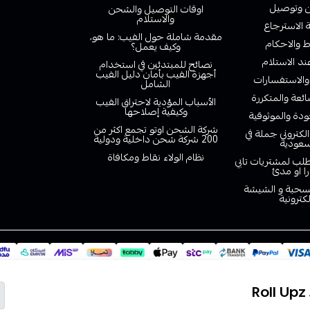
وتوصيل
اوقات التوصيل والشحن
والاستلام
الاسترجاع
مقدمة شاملة حول الفيب: ما هو،
 والاحكام
وكيف يعمل؟
ند الاستلام
نصائح للمبتدئين في استخدام
أجهزة الفيب بأمان دليل الفيب
والاستفسارات
الشامل
ائعة والمتكررة
الأسباب المؤدية لاحتراق الفيب
وكيفية إصلاحها
دة والموثوقية
شركة الشحن اوتو تجمع اكثر من
لكتروني جملة في
200 شركة شحن داخلية ودولية
سعودية
نظام الولاء نقاط ومكافاة
لب لمشتريات تابي
را او مدئ
لسحبة و الشيشة
لكترونية