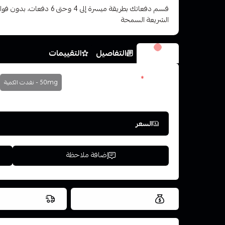
قسم دفعاتك بطريقة ميسرة إلى 4 وح
الشريعة السمحة
الخيارات
التفاصيل
التقييمات
النكوتين
*
50mg - نفدت الكمية
اختر
السعر
إضافة ملاحظة
العروض والشحن مجاني
شحن سريع في ن
اسحب و افلت ال
استعراض