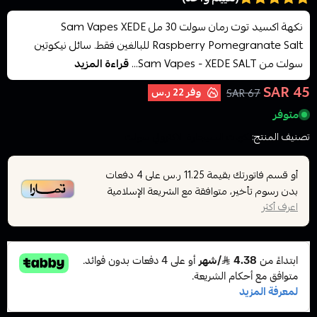
نكهة اكسيد توت رمان سولت 30 مل Sam Vapes XEDE
Raspberry Pomegranate Salt للبالغين فقط. سائل نيكوتين
سولت من Sam Vapes - XEDE SALT...
قراءة المزيد
45 SAR
وفر
22 ر.س
67 SAR
متوفر
تصنيف المنتج:
نكهات السيجارة الاكتروني سولت
أو قسم فاتورتك بقيمة
على
4
دفعات
11.25 ر.س
بدون رسوم تأخير، متوافقة مع الشريعة الإسلامية
اعرف أكثر