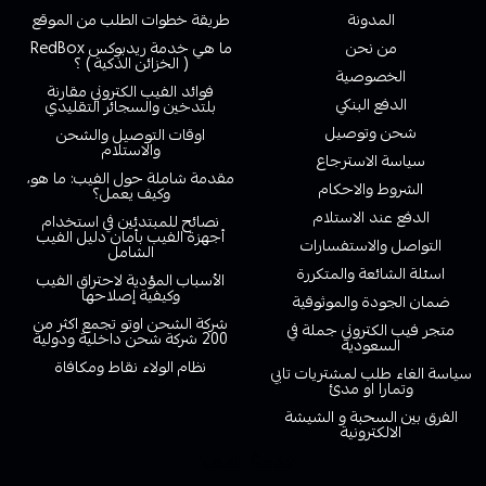
المدونة
طريقة خطوات الطلب من الموقع
من نحن
ما هي خدمة ريدبوكس RedBox
( الخزائن الذكية ) ؟
الخصوصية
فوائد الفيب الكتروني مقارنة
الدفع البنكي
بلتدخين والسجائر التقليدي
شحن وتوصيل
اوقات التوصيل والشحن
والاستلام
سياسة الاسترجاع
مقدمة شاملة حول الفيب: ما هو،
الشروط والاحكام
وكيف يعمل؟
الدفع عند الاستلام
نصائح للمبتدئين في استخدام
أجهزة الفيب بأمان دليل الفيب
التواصل والاستفسارات
الشامل
اسئلة الشائعة والمتكررة
الأسباب المؤدية لاحتراق الفيب
وكيفية إصلاحها
ضمان الجودة والموثوقية
شركة الشحن اوتو تجمع اكثر من
متجر فيب الكتروني جملة في
200 شركة شحن داخلية ودولية
السعودية
نظام الولاء نقاط ومكافاة
سياسة الغاء طلب لمشتريات تابي
وتمارا او مدئ
الفرق بين السحبة و الشيشة
الالكترونية
خدمة العملاء