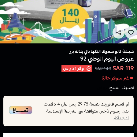
شيشة ثالو سموك النكها بالي بلاك بير
عروض اليوم الوطني 92
119 SAR
وفر
21 ر.س
140 SAR
غير متوفر حاليًا
تصنيف المنتج:
عروض
أو قسم فاتورتك بقيمة
على
4
دفعات
29.75 ر.س
بدون رسوم تأخير، متوافقة مع الشريعة الإسلامية
اعرف أكثر