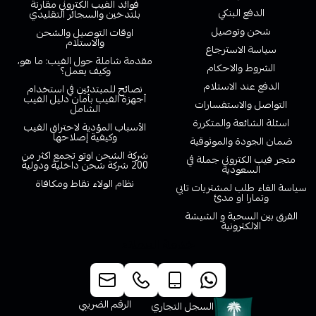
فوائد الفيب الكتروني مقارنة
الدفع البنكي
بلتدخين والسجائر التقليدي
شحن وتوصيل
اوقات التوصيل والشحن
والاستلام
سياسة الاسترجاع
مقدمة شاملة حول الفيب: ما هو،
الشروط والاحكام
وكيف يعمل؟
الدفع عند الاستلام
نصائح للمبتدئين في استخدام
أجهزة الفيب بأمان دليل الفيب
التواصل والاستفسارات
الشامل
اسئلة الشائعة والمتكررة
الأسباب المؤدية لاحتراق الفيب
وكيفية إصلاحها
ضمان الجودة والموثوقية
شركة الشحن اوتو تجمع اكثر من
متجر فيب الكتروني جملة في
200 شركة شحن داخلية ودولية
السعودية
نظام الولاء نقاط ومكافاة
سياسة الغاء طلب لمشتريات تابي
وتمارا او مدئ
الفرق بين السحبة و الشيشة
الالكترونية
خدمة العملاء
الرقم الضريبي
السجل التجاري