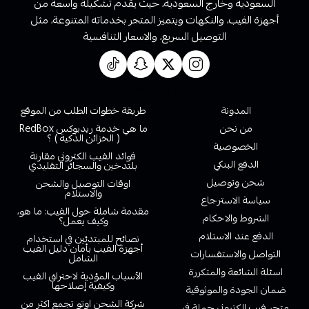
السعودية وخارج السعودية، حيث يقدم تشكيلة واسعة من
أجهزة الفيب، والنكهات ويتميز المتجر بخدماته المتنوعة، مثل
التوصيل السريع، والاسعار التنافسية
روابط تهمك
المدونة
طريقة خطوات الطلب من الموقع
من نحن
ما هي خدمة ريدبوكس RedBox
( الخزائن الذكية ) ؟
الخصوصية
فوائد الفيب الكتروني مقارنة
الدفع البنكي
بلتدخين والسجائر التقليدي
شحن وتوصيل
اوقات التوصيل والشحن
والاستلام
سياسة الاسترجاع
مقدمة شاملة حول الفيب: ما هو،
الشروط والاحكام
وكيف يعمل؟
الدفع عند الاستلام
نصائح للمبتدئين في استخدام
أجهزة الفيب بأمان دليل الفيب
التواصل والاستفسارات
الشامل
اسئلة الشائعة والمتكررة
الأسباب المؤدية لاحتراق الفيب
وكيفية إصلاحها
ضمان الجودة والموثوقية
شركة الشحن اوتو تجمع اكثر من
متجر فيب الكتروني جملة في