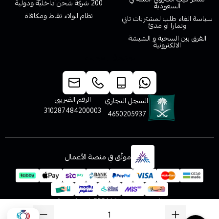
200 شركة شحن داخلية ودولية
السعودية
نظام الولاء نقاط ومكافاة
سياسة الغاء طلب لمشتريات تابي
وتمارا او مدئ
الفرق بين السحبة و الشيشة
الالكترونية
خدمة العملاء
الرقم الضريبي
السجل التجاري
310287484200003
4650205937
موثّق في منصة الأعمال
الحقوق محفوظة | 2026
فيب المدينة