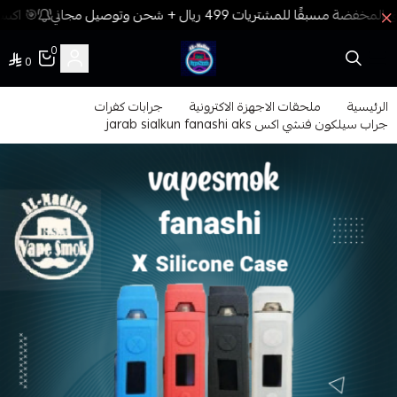
🎯 اكسب
0
0
فيب المدينة
الرئيسية
ملحقات الاجهزة الاكترونية
جرابات كفرات
جراب سيلكون فنشي اكس jarab sialkun fanashi aks