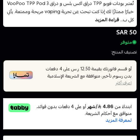
تُعتبر بودات فوبو TPP دراق اكس بلس و دراق 3 VooPoo TPP Pod
خيارًا ممتازًا لك إذا كنت تبحث عن تجربة vaping مريحة وممتعة. يأتي
كل ب...
قراءة المزيد
50 SAR
متوفر
تصنيف المنتج:
كويلات والبودات
أو قسم فاتورتك بقيمة
على
4
دفعات
12.50 ر.س
بدون رسوم تأخير، متوافقة مع الشريعة الإسلامية
اعرف أكثر