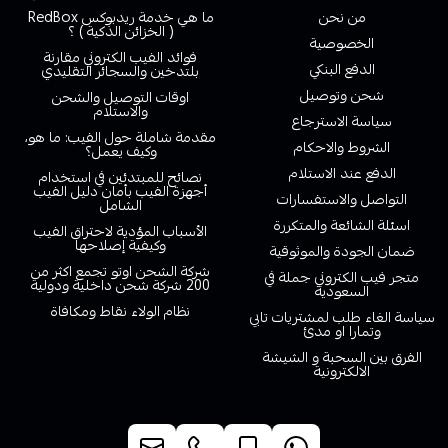
من نحن
ما هي خدمة ريدبوكس RedBox
( الخزائن الذكية ) ؟
الخصوصية
فوائد الفيب الكتروني مقارنة
الدفع البنكي
بلتدخين والسجائر التقليدي
شحن وتوصيل
اوقات التوصيل والشحن
والاستلام
سياسة الاسترجاع
مقدمة شاملة حول الفيب: ما هو،
الشروط والاحكام
وكيف يعمل؟
الدفع عند الاستلام
نصائح للمبتدئين في استخدام
أجهزة الفيب بأمان دليل الفيب
التواصل والاستفسارات
الشامل
اسئلة الشائعة والمتكررة
الأسباب المؤدية لاحتراق الفيب
وكيفية إصلاحها
ضمان الجودة والموثوقية
شركة الشحن اوتو تجمع اكثر من
متجر فيب الكتروني جملة في
200 شركة شحن داخلية ودولية
السعودية
نظام الولاء نقاط ومكافاة
سياسة الغاء طلب لمشتريات تابي
وتمارا او مدئ
الفرق بين السحبة و الشيشة
الالكترونية
خدمة العملاء