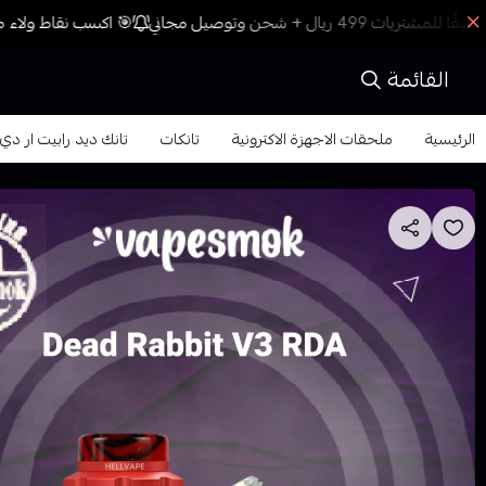
🎯 اكسب نقاط ولاء مع
القائمة
الرئيسية
ملحقات الاجهزة الاكترونية
تانكات
تانك ديد رابيت ار دي اي تقطير RDA