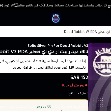
 كل طلب واستبدلها بمنتجات مجانية ومكافآت قم بالنقر هناء
🎉 كود (فيب) خصم 7% على جميع المنتجات حتى المخفضة 
فيب المدينة
Dead Rabbit V3 
Solid Silver Pin For Dead Rabbit V3
تانك ديد رابيت ار دي اي تقطير Dead Rabbit V3 RDA
بالنسبة لك! تعد هذه التانك المدم...
قراءة المزيد
152 SAR
غير متوفر حاليًا
تصنيف المنتج:
تانكات
أو قسم فاتورتك بقيمة
على
4
دفعات بدون رسوم ت
38.00 ر.س