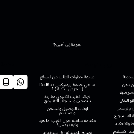
العودة إلى أعلى
روابط تهمك
خدمة ا
لمدونة
طريقة خطوات الطلب من الموقع
 نحن
ما هي خدمة ريدبوكس RedBox
( الخزائن الذكية ) ؟
صوصية
فوائد الفيب الكتروني مقارنة
ع البنكي
بلتدخين والسجائر التقليدي
وتوصيل
اوقات التوصيل والشحن
والاستلام
الاسترجاع
مقدمة شاملة حول الفيب: ما هو،
 والاحكام
وكيف يعمل؟
ند الاستلام
نصائح للمبتدئين في استخدام