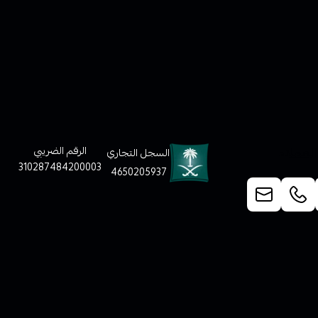
لعملاء
الرقم الضريبي
السجل التجاري
310287484200003
4650205937