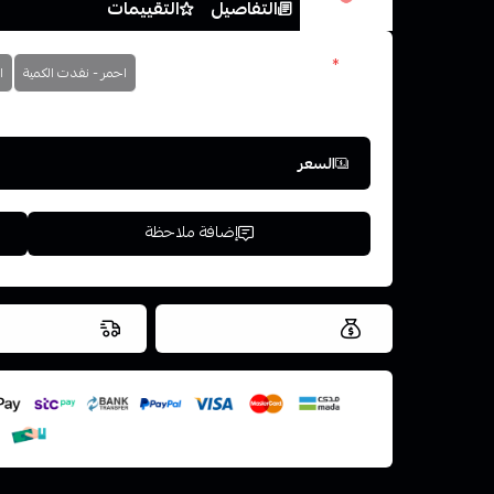
الخيارات
التفاصيل
التقييمات
الون
*
احمر - نفدت الكمية
ا
اختر
السعر
إضافة ملاحظة
العروض والشحن مجاني
شحن سريع في ن
اسحب و افلت ال
استعراض