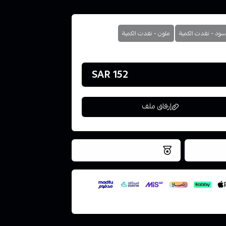
سود - نفدت الكمية
ملون - نفدت الكمية
152 SAR
إرفاق ملف
فس اليوم
نتميز بلجودة والتخزين الامن
ملف هنا