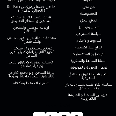
المدونة
طريقة خطوات الطلب من الموقع
من نحن
ما هي خدمة ريدبوكس RedBox
( الخزائن الذكية ) ؟
الخصوصية
فوائد الفيب الكتروني مقارنة
الدفع البنكي
بلتدخين والسجائر التقليدي
شحن وتوصيل
اوقات التوصيل والشحن
والاستلام
سياسة الاسترجاع
مقدمة شاملة حول الفيب: ما هو،
الشروط والاحكام
وكيف يعمل؟
الدفع عند الاستلام
نصائح للمبتدئين في استخدام
أجهزة الفيب بأمان دليل الفيب
التواصل والاستفسارات
الشامل
اسئلة الشائعة والمتكررة
الأسباب المؤدية لاحتراق الفيب
وكيفية إصلاحها
ضمان الجودة والموثوقية
شركة الشحن اوتو تجمع اكثر من
متجر فيب الكتروني جملة في
200 شركة شحن داخلية ودولية
السعودية
نظام الولاء نقاط ومكافاة
سياسة الغاء طلب لمشتريات تابي
وتمارا او مدئ
الفرق بين السحبة و الشيشة
الالكترونية
خدمة العملاء