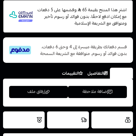
اشترِ هذا المنتج بقيمة 65
وقسّمها على 5 دفعات
مع إمكان ادفع لاحقًا، بدون فوائد أو رسوم تأخير
ومتوافق مع الشريعة الإسلامية
قسم دفعاتك بطريقة ميسرة إلى 4 وحتى 6 دفعات،
بدون فوائد أو رسوم. متوافقة مع الشريعة السمحة
الخيارات
التفاصيل
التقييمات
إضافة ملاحظة
إرفاق ملف
العروض والشحن
شحن سريع في نفس
نتميز بلجودة
مجاني
اليوم
اسحب و افلت الملف هنا
والتخزين الامن
استعراض