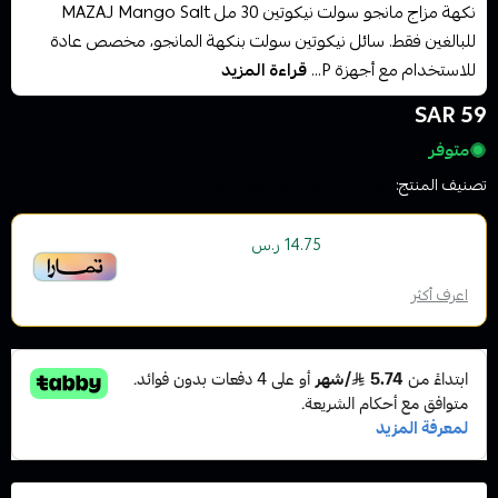
نكهة مزاج مانجو سولت نيكوتين 30 مل MAZAJ Mango Salt
للبالغين فقط. سائل نيكوتين سولت بنكهة المانجو، مخصص عادة
للاستخدام مع أجهزة P...
قراءة المزيد
59 SAR
متوفر
تصنيف المنتج:
نكهات السيجارة الاكتروني سولت
أو قسم فاتورتك بقيمة
على
4
دفعات
14.75 ر.س
بدون رسوم تأخير، متوافقة مع الشريعة الإسلامية
اعرف أكثر