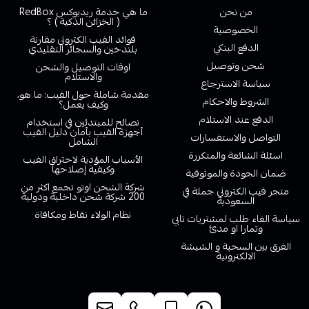
من نحن
ما هي خدمة ريدبوكس RedBox
( الخزائن الذكية ) ؟
الخصوصية
فوائد الفيب الكتروني مقارنة
الدفع البنكي
بلتدخين والسجائر التقليدي
شحن وتوصيل
اوقات التوصيل والشحن
والاستلام
سياسة الاسترجاع
مقدمة شاملة حول الفيب: ما هو،
الشروط والاحكام
وكيف يعمل؟
الدفع عند الاستلام
نصائح للمبتدئين في استخدام
أجهزة الفيب بأمان دليل الفيب
التواصل والاستفسارات
الشامل
اسئلة الشائعة والمتكررة
الأسباب المؤدية لاحتراق الفيب
وكيفية إصلاحها
ضمان الجودة والموثوقية
شركة الشحن اوتو تجمع اكثر من
متجر فيب الكتروني جملة في
200 شركة شحن داخلية ودولية
السعودية
نظام الولاء نقاط ومكافاة
سياسة الغاء طلب لمشتريات تابي
وتمارا او مدئ
الفرق بين السحبة و الشيشة
الالكترونية
خدمة العملاء