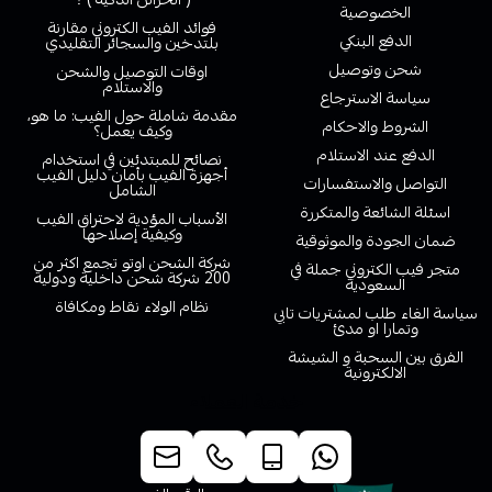
الخصوصية
فوائد الفيب الكتروني مقارنة
الدفع البنكي
بلتدخين والسجائر التقليدي
شحن وتوصيل
اوقات التوصيل والشحن
والاستلام
سياسة الاسترجاع
مقدمة شاملة حول الفيب: ما هو،
الشروط والاحكام
وكيف يعمل؟
الدفع عند الاستلام
نصائح للمبتدئين في استخدام
أجهزة الفيب بأمان دليل الفيب
التواصل والاستفسارات
الشامل
اسئلة الشائعة والمتكررة
الأسباب المؤدية لاحتراق الفيب
وكيفية إصلاحها
ضمان الجودة والموثوقية
شركة الشحن اوتو تجمع اكثر من
متجر فيب الكتروني جملة في
200 شركة شحن داخلية ودولية
السعودية
نظام الولاء نقاط ومكافاة
سياسة الغاء طلب لمشتريات تابي
وتمارا او مدئ
الفرق بين السحبة و الشيشة
الالكترونية
خدمة العملاء