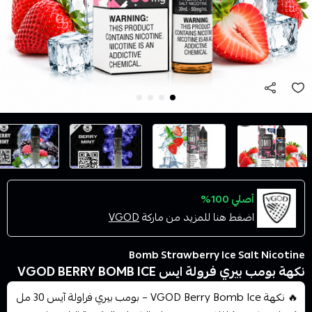
أصلي 100%
اضغط هنا للمزيد من ماركة
VGOD
Bomb Strawberry Ice Salt Nicotine
نكهة بومب بيري فرولة ايس VGOD BERRY BOMB ICE
🔥 نكهة VGOD Berry Bomb Ice – بومب بيري فراولة آيس 30 مل