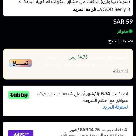
(سولت نيكوتين) إذا كنت من عشاق النكهات الفاكهية الباردة، فـ
VGOD Berry B...
قراءة المزيد
59 SAR
متوفر
تصنيف المنتج:
نكهات السيجارة الاكتروني سولت
أو قسم فاتورتك بقيمة
على
4
دفعات
14.75 ر.س
بدون رسوم تأخير، متوافقة مع الشريعة الإسلامية
اعرف أكثر