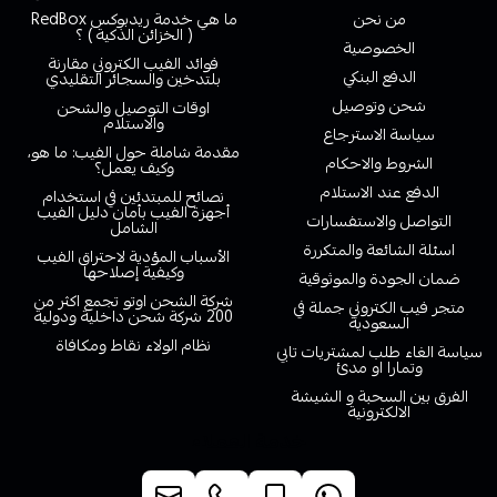
من نحن
ما هي خدمة ريدبوكس RedBox
( الخزائن الذكية ) ؟
الخصوصية
فوائد الفيب الكتروني مقارنة
الدفع البنكي
بلتدخين والسجائر التقليدي
شحن وتوصيل
اوقات التوصيل والشحن
والاستلام
سياسة الاسترجاع
مقدمة شاملة حول الفيب: ما هو،
الشروط والاحكام
وكيف يعمل؟
الدفع عند الاستلام
نصائح للمبتدئين في استخدام
أجهزة الفيب بأمان دليل الفيب
التواصل والاستفسارات
الشامل
اسئلة الشائعة والمتكررة
الأسباب المؤدية لاحتراق الفيب
وكيفية إصلاحها
ضمان الجودة والموثوقية
شركة الشحن اوتو تجمع اكثر من
متجر فيب الكتروني جملة في
200 شركة شحن داخلية ودولية
السعودية
نظام الولاء نقاط ومكافاة
سياسة الغاء طلب لمشتريات تابي
وتمارا او مدئ
الفرق بين السحبة و الشيشة
الالكترونية
خدمة العملاء