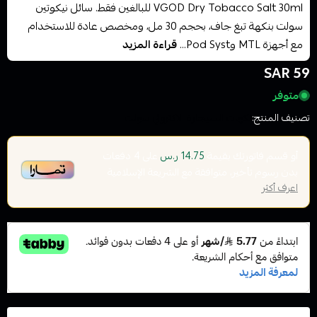
VGOD Dry Tobacco Salt 30ml للبالغين فقط. سائل نيكوتين
سولت بنكهة تبغ جاف، بحجم 30 مل، ومخصص عادة للاستخدام
مع أجهزة MTL وPod Syst...
قراءة المزيد
59 SAR
متوفر
تصنيف المنتج:
نكهات السيجارة الاكتروني سولت
أو قسم فاتورتك بقيمة
على
4
دفعات
14.75 ر.س
بدون رسوم تأخير، متوافقة مع الشريعة الإسلامية
اعرف أكثر