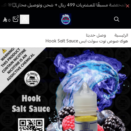
🎯 اكسب
0
0
فيب المدينة
الرئيسية
وصل حديثا
هوك صوص توت سولت ايس Hook Salt Sauce