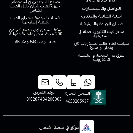
الدفع عند الاستلام
نصائح للمبتدئين في استخدام
أجهزة الفيب بأمان دليل الفيب
التواصل والاستفسارات
الشامل
اسئلة الشائعة والمتكررة
الأسباب المؤدية لاحتراق الفيب
وكيفية إصلاحها
ضمان الجودة والموثوقية
شركة الشحن اوتو تجمع اكثر من
متجر فيب الكتروني جملة في
200 شركة شحن داخلية ودولية
السعودية
نظام الولاء نقاط ومكافاة
سياسة الغاء طلب لمشتريات تابي
وتمارا او مدئ
الفرق بين السحبة و الشيشة
الالكترونية
خدمة العملاء
الرقم الضريبي
السجل التجاري
310287484200003
4650205937
موثّق في منصة الأعمال