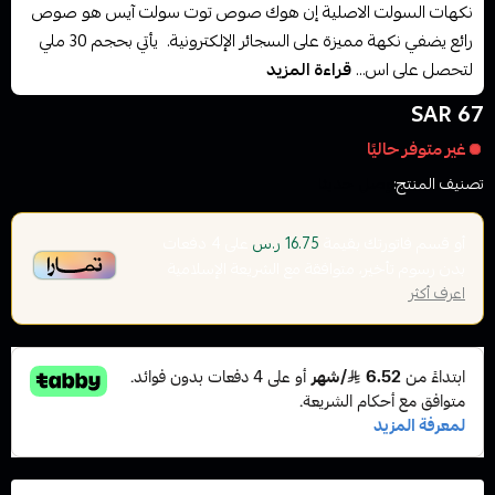
نكهات السولت الاصلية إن هوك صوص توت سولت آيس هو صوص
رائع يضفي نكهة مميزة على السجائر الإلكترونية. يأتي بحجم 30 ملي
لتحصل على اس...
قراءة المزيد
67 SAR
غير متوفر حاليًا
تصنيف المنتج:
وصل حديثا
أو قسم فاتورتك بقيمة
على
4
دفعات
16.75 ر.س
بدون رسوم تأخير، متوافقة مع الشريعة الإسلامية
اعرف أكثر