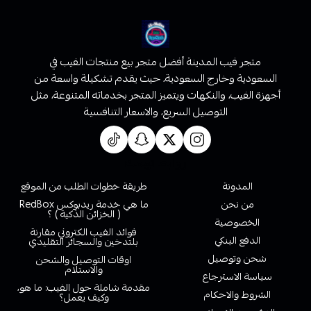
متجر فيب المدينة أفضل متجر بيع منتجات الفيب في
السعودية وخارج السعودية، حيث يقدم تشكيلة واسعة من
أجهزة الفيب، والنكهات ويتميز المتجر بخدماته المتنوعة، مثل
التوصيل السريع، والاسعار التنافسية
روابط تهمك
المدونة
طريقة خطوات الطلب من الموقع
من نحن
ما هي خدمة ريدبوكس RedBox
( الخزائن الذكية ) ؟
الخصوصية
فوائد الفيب الكتروني مقارنة
الدفع البنكي
بلتدخين والسجائر التقليدي
شحن وتوصيل
اوقات التوصيل والشحن
والاستلام
سياسة الاسترجاع
مقدمة شاملة حول الفيب: ما هو،
الشروط والاحكام
وكيف يعمل؟