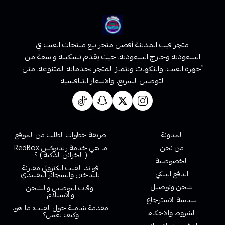
متجر فيب المدينة أفضل متجر بيع منتجات الفيب في
السعودية وخارج السعودية، حيث يقدم تشكيلة واسعة من
أجهزة الفيب، والنكهات ويتميز المتجر بخدماته المتنوعة، مثل
التوصيل السريع، والاسعار التنافسية
روابط تهمك
المدونة
طريقة خطوات الطلب من الموقع
من نحن
ما هي خدمة ريدبوكس RedBox
( الخزائن الذكية ) ؟
الخصوصية
فوائد الفيب الكتروني مقارنة
الدفع البنكي
بلتدخين والسجائر التقليدي
شحن وتوصيل
اوقات التوصيل والشحن
والاستلام
سياسة الاسترجاع
مقدمة شاملة حول الفيب: ما هو،
الشروط والاحكام
وكيف يعمل؟