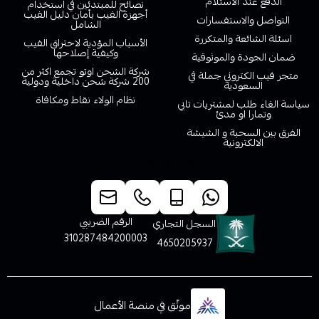
الدفع عند الاستلام
نصائح للمبتدئين في استخدام
أجهزة الفيب بأمان دليل الفيب
التواصل والاستفسارات
الشامل
اسئلة الشائعة والمتكررة
الأسباب المؤدية لاحتراق الفيب
وكيفية إصلاحها
ضمان الجودة والموثوقية
شركة الشحن اوتو تجمع اكثر من
متجر فيب الكتروني جملة في
200 شركة شحن داخلية ودولية
السعودية
نظام الولاء نقاط ومكافاة
سياسة الغاء طلب لمشتريات تابي
وتمارا او مدئ
الفرق بين السحبة و الشيشة
الالكترونية
خدمة العملاء
الرقم الضريبي
السجل التجاري
310287484200003
4650205937
موثّق في منصة الأعمال