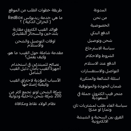
روابط تهمك
المدونة
طريقة خطوات الطلب من الموقع
من نحن
ما هي خدمة ريدبوكس RedBox
( الخزائن الذكية ) ؟
الخصوصية
فوائد الفيب الكتروني مقارنة
الدفع البنكي
بلتدخين والسجائر التقليدي
شحن وتوصيل
اوقات التوصيل والشحن
والاستلام
سياسة الاسترجاع
مقدمة شاملة حول الفيب: ما هو،
الشروط والاحكام
وكيف يعمل؟
الدفع عند الاستلام
نصائح للمبتدئين في استخدام
أجهزة الفيب بأمان دليل الفيب
التواصل والاستفسارات
الشامل
اسئلة الشائعة والمتكررة
الأسباب المؤدية لاحتراق الفيب
وكيفية إصلاحها
ضمان الجودة والموثوقية
شركة الشحن اوتو تجمع اكثر من
متجر فيب الكتروني جملة في
200 شركة شحن داخلية ودولية
السعودية
نظام الولاء نقاط ومكافاة
سياسة الغاء طلب لمشتريات تابي
وتمارا او مدئ
الفرق بين السحبة و الشيشة
الالكترونية
خدمة العملاء