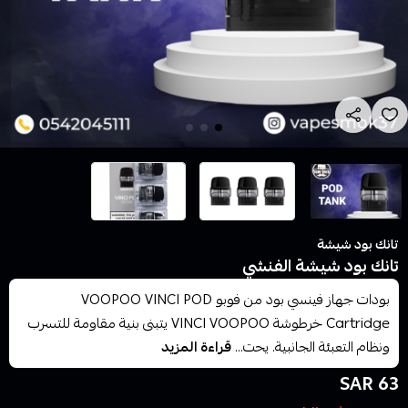
تانك بود شيشة
تانك بود شيشة الفنشي
بودات جهاز فينسي بود من فوبو VOOPOO VINCI POD
Cartridge خرطوشة VINCI VOOPOO يتبنى بنية مقاومة للتسرب
ونظام التعبئة الجانبية. يحت...
قراءة المزيد
63 SAR