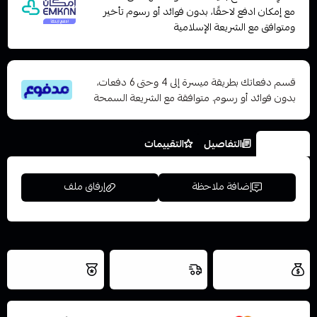
مع إمكان ادفع لاحقًا، بدون فوائد أو رسوم تأخير
ومتوافق مع الشريعة الإسلامية
قسم دفعاتك بطريقة ميسرة إلى 4 وحتى 6 دفعات،
بدون فوائد أو رسوم. متوافقة مع الشريعة السمحة
الخيارات
التفاصيل
التقييمات
إضافة ملاحظة
إرفاق ملف
اسحب و افلت الملف هنا
العروض والشحن
شحن سريع في نفس
نتميز بلجودة
مجاني
اليوم
استعراض
والتخزين الامن