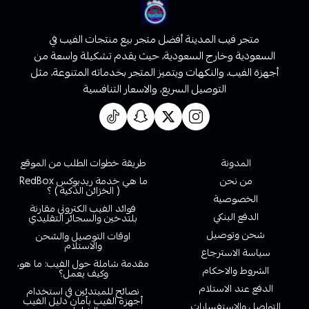
متجر فيب المدينة أفضل متجر بيع منتجات الفيب في
السعودية وخارج السعودية، حيث يقدم تشكيلة واسعة من
أجهزة الفيب، والنكهات ويتميز المتجر بخدماته المتنوعة، مثل
التوصيل السريع، والاسعار التنافسية
روابط تهمك
المدونة
طريقة خطوات الطلب من الموقع
من نحن
ما هي خدمة ريدبوكس RedBox
( الخزائن الذكية ) ؟
الخصوصية
فوائد الفيب الكتروني مقارنة
الدفع البنكي
بلتدخين والسجائر التقليدي
شحن وتوصيل
اوقات التوصيل والشحن
والاستلام
سياسة الاسترجاع
مقدمة شاملة حول الفيب: ما هو،
الشروط والاحكام
وكيف يعمل؟
الدفع عند الاستلام
نصائح للمبتدئين في استخدام
أجهزة الفيب بأمان دليل الفيب
التواصل والاستفسارات