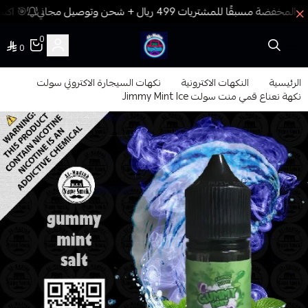
🎯 اكسب
0
0
فيب المدينة
الرئيسية
النكهات الاكترونية
نكهات السيجارة الاكتروني سولت
نكهة نعناع قمي منت سولت Jimmy Mint Ice