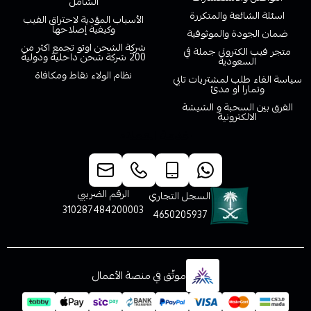
الشامل
اسئلة الشائعة والمتكررة
الأسباب المؤدية لاحتراق الفيب
وكيفية إصلاحها
ضمان الجودة والموثوقية
شركة الشحن اوتو تجمع اكثر من
متجر فيب الكتروني جملة في
200 شركة شحن داخلية ودولية
السعودية
نظام الولاء نقاط ومكافاة
سياسة الغاء طلب لمشتريات تابي
وتمارا او مدئ
الفرق بين السحبة و الشيشة
الالكترونية
خدمة العملاء
الرقم الضريبي
السجل التجاري
310287484200003
4650205937
موثّق في منصة الأعمال