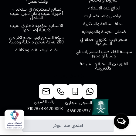
الشروط والاحكام
وكيف يعمل؟
الدفع عند الاستلام
نصائح للمبتدئين في استخدام
أجهزة الفيب بأمان دليل الفيب
التواصل والاستفسارات
الشامل
اسئلة الشائعة والمتكررة
الأسباب المؤدية لاحتراق الفيب
وكيفية إصلاحها
ضمان الجودة والموثوقية
شركة الشحن اوتو تجمع اكثر من
متجر فيب الكتروني جملة في
200 شركة شحن داخلية ودولية
السعودية
نظام الولاء نقاط ومكافاة
سياسة الغاء طلب لمشتريات تابي
وتمارا او مدئ
الفرق بين السحبة و الشيشة
الالكترونية
خدمة العملاء
الرقم الضريبي
السجل التجاري
310287484200003
4650205937
اعلمني عند التوفر