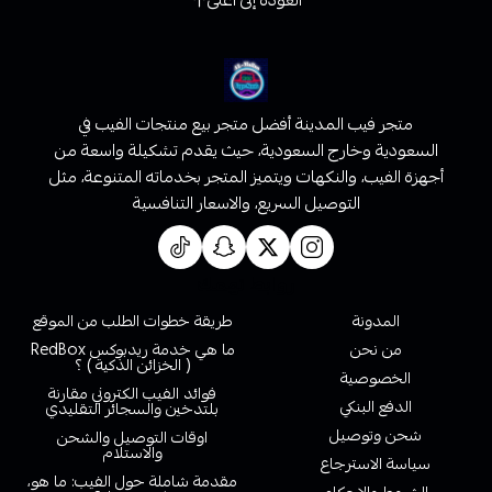
العودة إلى أعلى
متجر فيب المدينة أفضل متجر بيع منتجات الفيب في
السعودية وخارج السعودية، حيث يقدم تشكيلة واسعة من
أجهزة الفيب، والنكهات ويتميز المتجر بخدماته المتنوعة، مثل
التوصيل السريع، والاسعار التنافسية
روابط تهمك
المدونة
طريقة خطوات الطلب من الموقع
من نحن
ما هي خدمة ريدبوكس RedBox
( الخزائن الذكية ) ؟
الخصوصية
فوائد الفيب الكتروني مقارنة
الدفع البنكي
بلتدخين والسجائر التقليدي
شحن وتوصيل
اوقات التوصيل والشحن
والاستلام
سياسة الاسترجاع
مقدمة شاملة حول الفيب: ما هو،