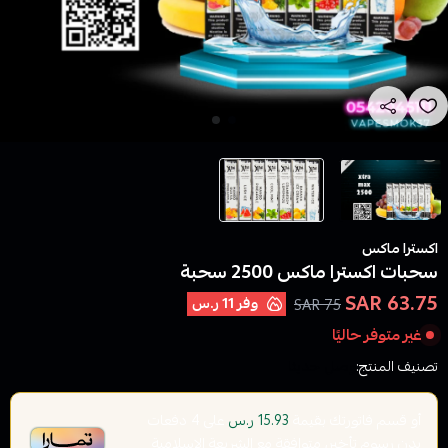
اكسترا ماكس
سحبات اكسترا ماكس 2500 سحبة
63.75 SAR
وفر
11 ر.س
75 SAR
غير متوفر حاليًا
تصنيف المنتج:
وصل حديثا
أو قسم فاتورتك بقيمة
على
4
دفعات
15.93 ر.س
بدون رسوم تأخير، متوافقة مع الشريعة الإسلامية