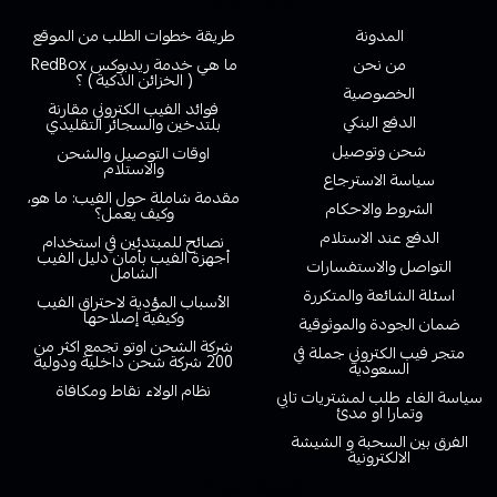
المدونة
طريقة خطوات الطلب من الموقع
من نحن
ما هي خدمة ريدبوكس RedBox
( الخزائن الذكية ) ؟
الخصوصية
فوائد الفيب الكتروني مقارنة
الدفع البنكي
بلتدخين والسجائر التقليدي
شحن وتوصيل
اوقات التوصيل والشحن
والاستلام
سياسة الاسترجاع
مقدمة شاملة حول الفيب: ما هو،
الشروط والاحكام
وكيف يعمل؟
الدفع عند الاستلام
نصائح للمبتدئين في استخدام
أجهزة الفيب بأمان دليل الفيب
التواصل والاستفسارات
الشامل
اسئلة الشائعة والمتكررة
الأسباب المؤدية لاحتراق الفيب
وكيفية إصلاحها
ضمان الجودة والموثوقية
شركة الشحن اوتو تجمع اكثر من
متجر فيب الكتروني جملة في
200 شركة شحن داخلية ودولية
السعودية
نظام الولاء نقاط ومكافاة
سياسة الغاء طلب لمشتريات تابي
وتمارا او مدئ
الفرق بين السحبة و الشيشة
الالكترونية
خدمة العملاء