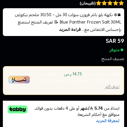
(تقييمان)
🫐❄️ نكهة بلو بانثر فروزن سولت 30 مل – 30/50 ملجم نيكوتين
Blue Panther Frozen Salt 30ML 📝 تعريف المنتج استمتع
بإحساس الانتعاش مع...
قراءة المزيد
59 SAR
متوفر
تصنيف المنتج:
نكهات السيجارة الاكتروني سولت
أو قسم فاتورتك بقيمة
على
4
دفعات
14.75 ر.س
بدون رسوم تأخير، متوافقة مع الشريعة الإسلامية
اعرف أكثر