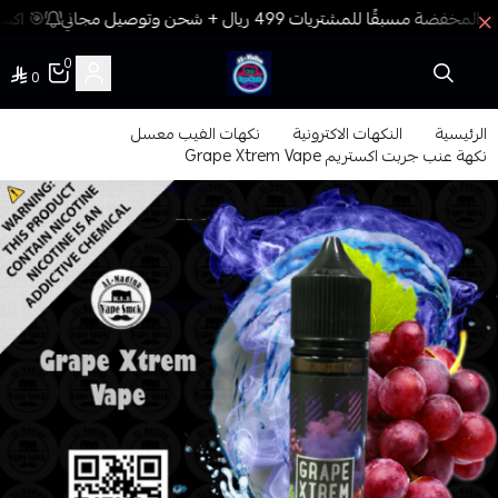
🎯 اكسب
0
0
فيب المدينة
الرئيسية
النكهات الاكترونية
نكهات الفيب معسل
نكهة عنب جربت اكستريم Grape Xtrem Vape