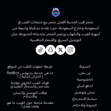
متجر فيب المدينة أفضل متجر بيع منتجات الفيب في
السعودية وخارج السعودية، حيث يقدم تشكيلة واسعة من
أجهزة الفيب، والنكهات ويتميز المتجر بخدماته المتنوعة، مثل
التوصيل السريع، والاسعار التنافسية
روابط تهمك
المدونة
طريقة خطوات الطلب من الموقع
من نحن
ما هي خدمة ريدبوكس RedBox
( الخزائن الذكية ) ؟
الخصوصية
فوائد الفيب الكتروني مقارنة
الدفع البنكي
بلتدخين والسجائر التقليدي
شحن وتوصيل
اوقات التوصيل والشحن
والاستلام
سياسة الاسترجاع
مقدمة شاملة حول الفيب: ما هو،
الشروط والاحكام
وكيف يعمل؟