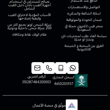
الدفع عند الاستلام
نصائح للمبتدئين في استخدام
أجهزة الفيب بأمان دليل الفيب
التواصل والاستفسارات
الشامل
اسئلة الشائعة والمتكررة
الأسباب المؤدية لاحتراق الفيب
وكيفية إصلاحها
ضمان الجودة والموثوقية
شركة الشحن اوتو تجمع اكثر من
متجر فيب الكتروني جملة في
200 شركة شحن داخلية ودولية
السعودية
نظام الولاء نقاط ومكافاة
سياسة الغاء طلب لمشتريات تابي
وتمارا او مدئ
الفرق بين السحبة و الشيشة
الالكترونية
خدمة العملاء
الرقم الضريبي
السجل التجاري
310287484200003
4650205937
موثّق في منصة الأعمال