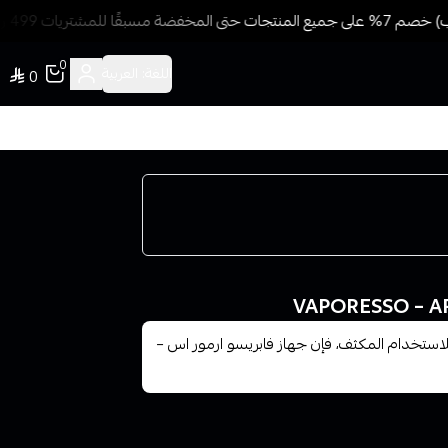
للمشتريات 499 ريال + شحن وتوصيل مجاني
0
اللغة:
العربية
0
استخدام المكثف، فإن جهاز فابريسو ارمور اس –