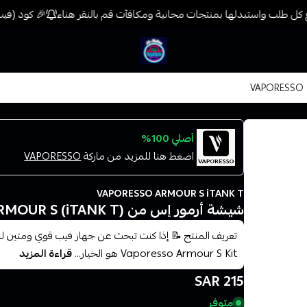
كل طلب واستبدلها بمنتجات مجانية ومكافآت قم بالنقر هناء
🎉 كود (فيب) خصم 7% على جميع المنتجات حتى المخفضة مسبقًا 
فيب المدينة
أصلي 100%
اضغط هنا للمزيد من ماركة
VAPORESSO
VAPORESSO ARMOUR S iTANK T
شيشة أرمور إس من VAPORESSO – ARMOUR S (iTANK T)
تعريف المنتج 📝 إذا كنت تبحث عن جهاز فيب قوي ومتين لل
Vaporesso Armour S Kit هو الخيار...
قراءة المزيد
215 SAR
متوفر