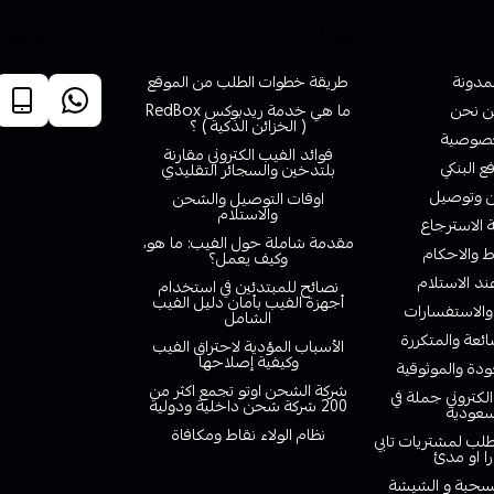
روابط تهمك
خدمة ا
لمدونة
طريقة خطوات الطلب من الموقع
 نحن
ما هي خدمة ريدبوكس RedBox
( الخزائن الذكية ) ؟
صوصية
فوائد الفيب الكتروني مقارنة
ع البنكي
بلتدخين والسجائر التقليدي
وتوصيل
اوقات التوصيل والشحن
والاستلام
الاسترجاع
مقدمة شاملة حول الفيب: ما هو،
 والاحكام
وكيف يعمل؟
ند الاستلام
نصائح للمبتدئين في استخدام
أجهزة الفيب بأمان دليل الفيب
والاستفسارات
الشامل
ائعة والمتكررة
الأسباب المؤدية لاحتراق الفيب
وكيفية إصلاحها
دة والموثوقية
شركة الشحن اوتو تجمع اكثر من
لكتروني جملة في
200 شركة شحن داخلية ودولية
سعودية
نظام الولاء نقاط ومكافاة
لب لمشتريات تابي
را او مدئ
لسحبة و الشيشة