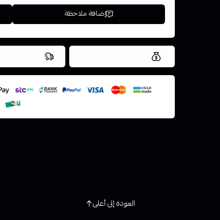
إضافة ملاحظة
العروض والشحن مجاني
شحن سريع في ن
اسحب و افلت ال
استعراض
العودة إلى أعلى