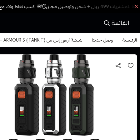
🎯 اكسب نقاط ولاء مع 
القائمة
الرئيسية
وصل حديثا
شيشة أرمور إس من VAPORESSO – ARMOUR S (iTANK T)