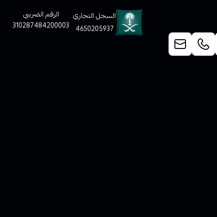
لعملاء
الرقم الضريبي
السجل التجاري
310287484200003
4650205937