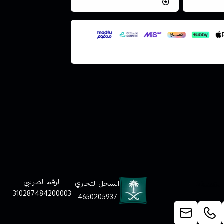
فس اليوم
نتميز بلجودة والتخزين الامن
ملف هنا
لعملاء
الرقم الضريبي
السجل التجاري
310287484200003
4650205937