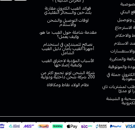
( الخزائن الذكية ) ؟
صوصية
فوائد الفيب الكتروني مقارنة
ع البنكي
بلتدخين والسجائر التقليدي
وتوصيل
اوقات التوصيل والشحن
والاستلام
الاسترجاع
مقدمة شاملة حول الفيب: ما هو،
 والاحكام
وكيف يعمل؟
ند الاستلام
نصائح للمبتدئين في استخدام
أجهزة الفيب بأمان دليل الفيب
والاستفسارات
الشامل
ائعة والمتكررة
الأسباب المؤدية لاحتراق الفيب
وكيفية إصلاحها
دة والموثوقية
شركة الشحن اوتو تجمع اكثر من
لكتروني جملة في
200 شركة شحن داخلية ودولية
سعودية
نظام الولاء نقاط ومكافاة
لب لمشتريات تابي
را او مدئ
لسحبة و الشيشة
لكترونية