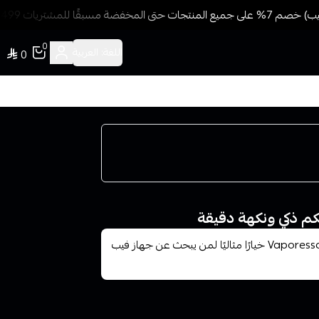
مسبقًا للمشتريات 499 ريال + شحن وتوصيل مجاني
0
اللغة:
العربية
0
م ذكي ونكهة دقيقة
يُعد جهاز فابريسو جي تي إكس ون برو – Vaporesso GTX ONE PRO خيارًا مثاليًا لمن يبحث عن جهاز فيب