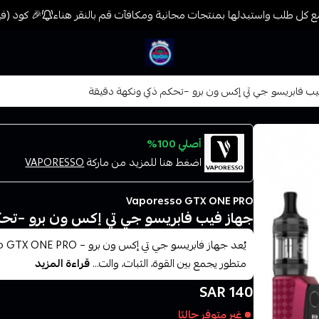
 كل طلب واستبدلها بمنتجات مجانية ومكافآت قم بالنقر هناء
🎉 كود (فيب) خصم 7% على جميع المنتجات حتى المخفضة 
فيب المدينة
يب فابريسو جي تي إكس ون برو –تحكم ذكي ونكهة دقيقة
أصلي 100%
اضغط هنا للمزيد من ماركة
VAPORESSO
Vaporesso GTX ONE PRO
جهاز فيب فابريسو جي تي إكس ون برو –تحك
متطور يجمع بين القوة، الثبات، والت...
قراءة المزيد
140 SAR
غير متوفر حاليًا