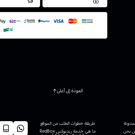
العروض والشحن مجاني
شحن سريع في ن
اسحب و افلت ال
استعراض
العودة إلى أعلى
روابط تهمك
خدمة ا
لمدونة
طريقة خطوات الطلب من الموقع
 نحن
ما هي خدمة ريدبوكس RedBox