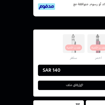
تى 6 دفعات، بدون فوائد أو رسوم. متوافقة مع
فدت الكمية
نفدت الكمية
احمر
سلفر
140 SAR
إرفاق ملف