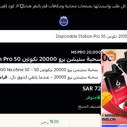
ل طلب واستبدلها بمنتجات مجانية ومكافآت قم بالنقر هناء
🎉 كود (فيب) خصم 7% على جميع المنتجات حتى المخفضة مسبقًا للم
فيب المدينة
M5 PRO 20,000
سحبة ستيشن برو 20000 نكوتين 50 Disposable Station Pro
سحبة ستيشن برو 20000 – عندما يلتقي الذوق بال...
قراء
72 SAR
متوفر
تصنيف المنتج:
سحبات جاهزة
أو قسم فاتورتك بقيمة
على
4
دفعات بدون رسوم ت
18.00 ر.س