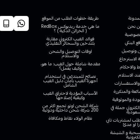
روابط تهمك
خدمة ا
لمدونة
طريقة خطوات الطلب من الموقع
 نحن
ما هي خدمة ريدبوكس RedBox
( الخزائن الذكية ) ؟
صوصية
فوائد الفيب الكتروني مقارنة
ع البنكي
بلتدخين والسجائر التقليدي
وتوصيل
اوقات التوصيل والشحن
والاستلام
الاسترجاع
مقدمة شاملة حول الفيب: ما هو،
 والاحكام
وكيف يعمل؟
ند الاستلام
نصائح للمبتدئين في استخدام
أجهزة الفيب بأمان دليل الفيب
والاستفسارات
الشامل
ائعة والمتكررة
الأسباب المؤدية لاحتراق الفيب
وكيفية إصلاحها
دة والموثوقية
شركة الشحن اوتو تجمع اكثر من
لكتروني جملة في
200 شركة شحن داخلية ودولية
سعودية
نظام الولاء نقاط ومكافاة
لب لمشتريات تابي
را او مدئ
لسحبة و الشيشة
لكترونية