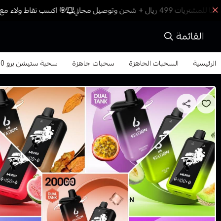
🎯 اكسب نقاط ولاء مع ك
القائمة
الرئيسية
السحبات الجاهزة
سحبات جاهزة
سحبة ستيشن برو 20000 نكوتين 50 Disposable Station Pro