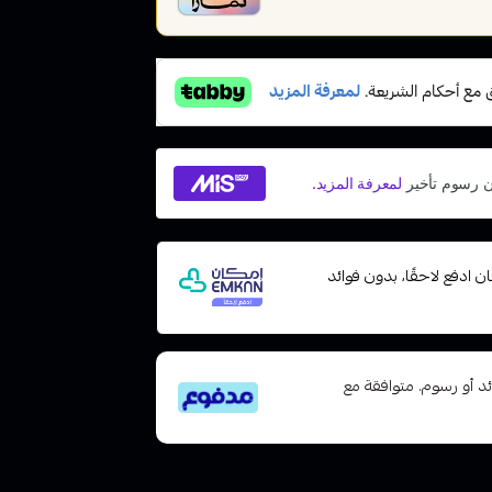
 مع إمكان ادفع لاحقًا، بدون فوائد
تى 6 دفعات، بدون فوائد أو رسوم. متوافقة مع