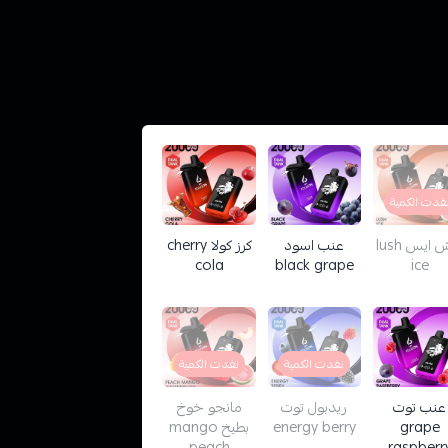
فدت الكمية
لوش ايس lush
عنب اسود
كرز كولا cherry
cola
black grape
ice
نفدت الكمية
نفدت الكمية
عنب توت
ريدبول توت
مانجو خوخ
grape
energy berry
بطيخ mango
peach
raspberr