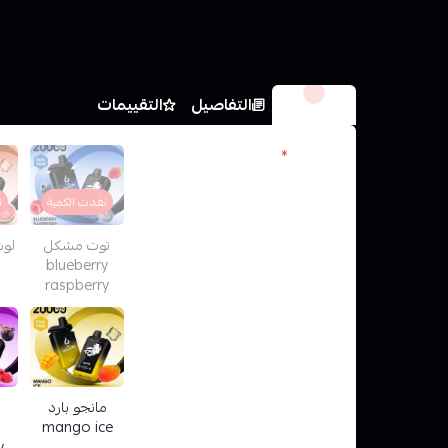
الخيارات
التفاصيل
التقييمات
النكهات
*
نفدت الكمية
ن
توت مشكل
blueberry
raspberry
مانجو بارد
mango ice
y