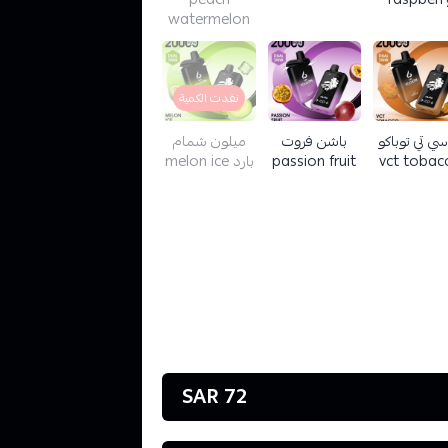
watermelon
نفدت الكمية
سي تي توباكو
باشن فروت
ميلون شمام
vct tobac
passion fruit
بارد melon ice
72 SAR