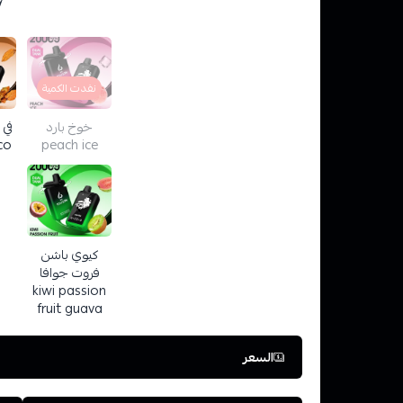
نفدت الكمية
خوخ بارد
في 
co
peach ice
كيوي باشن
فروت جوافا
kiwi passion
fruit guava
السعر