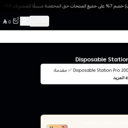
شتريات 499 ريال + شحن وتوصيل مجاني
0
اللغة:
العربية
0
سحبة ستيشن برو 20000 نيكوتين 50 – Disposable Station Pro 20000 Nicotine 50 ✅ مقدمة:
ة المزيد
أخير، متوافقة مع الشريعة