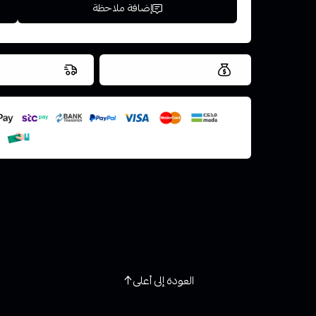
إضافة ملاحظة
العروض والشحن مجاني
شحن سريع في ن
اسحب و افلت ال
استعراض
العودة إلى أعلى