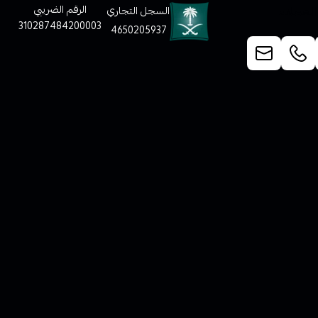
لعملاء
الرقم الضريبي
السجل التجاري
310287484200003
4650205937