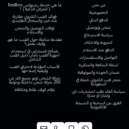
من نحن
ما هي خدمة ريدبوكس RedBox
( الخزائن الذكية ) ؟
الخصوصية
فوائد الفيب الكتروني مقارنة
الدفع البنكي
بلتدخين والسجائر التقليدي
شحن وتوصيل
اوقات التوصيل والشحن
والاستلام
سياسة الاسترجاع
مقدمة شاملة حول الفيب: ما هو،
الشروط والاحكام
وكيف يعمل؟
الدفع عند الاستلام
نصائح للمبتدئين في استخدام
أجهزة الفيب بأمان دليل الفيب
التواصل والاستفسارات
الشامل
اسئلة الشائعة والمتكررة
الأسباب المؤدية لاحتراق الفيب
وكيفية إصلاحها
ضمان الجودة والموثوقية
شركة الشحن اوتو تجمع اكثر من
متجر فيب الكتروني جملة في
200 شركة شحن داخلية ودولية
السعودية
نظام الولاء نقاط ومكافاة
سياسة الغاء طلب لمشتريات تابي
وتمارا او مدئ
الفرق بين السحبة و الشيشة
الالكترونية
خدمة العملاء