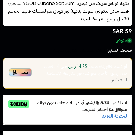
نكهة كوبانو سولت من فيقود VGOD Cubano Salt 30ml للبالغين
فقط. سائل نيكوتين سولت بنكهة تبغ كوباني مع لمسات فانيلا، بحجم
30 مل، ومخ...
قراءة المزيد
59 SAR
متوفر
تصنيف المنتج:
نكهات السيجارة الاكتروني سولت
أو قسم فاتورتك بقيمة
على
4
دفعات
14.75 ر.س
بدون رسوم تأخير، متوافقة مع الشريعة الإسلامية
اعرف أكثر