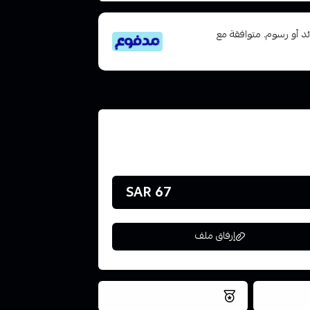
تى 6 دفعات، بدون فوائد أو رسوم. متوافقة مع
67 SAR
إرفاق ملف
فس اليوم
نتميز بلجودة والتخزين الامن
ملف هنا