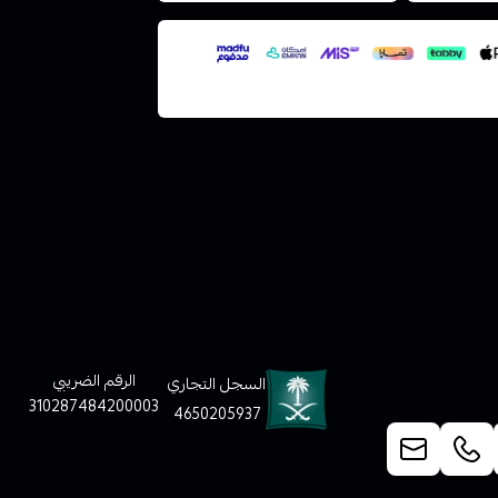
لعملاء
الرقم الضريبي
السجل التجاري
310287484200003
4650205937