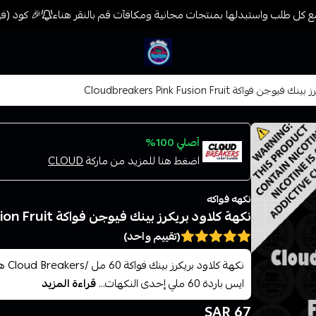
 كل طلب واستبدلها بمنتجات مجانية ومكافآت قم بالنقر هناء
🎉 كود (فيب) خصم 7% على جميع المنتجات حتى المخفضة م
فيب المدينة
 فواكة Cloudbreakers Pink Fusion Fruit
أصلي 100%
اضغط هنا للمزيد من ماركة
CLOUD
نكهه فواكه
نكهة كلاود بريكرز بينك فيوجن فواكة Cloudbreakers Pink Fusion Fruit
(تقييم واحد)
نكهة
ايس باردة 60 ملي إحدى النكهات...
قراءة المزيد
67 SAR