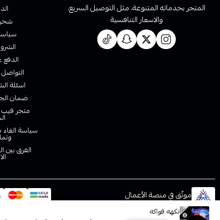
المتجر بخدماته المتنوعة، مثل التوصيل السريع،
الدف
والاسعار التنافسية
شحن 
سياسة 
الشروط
الدفع ع
التواصل 
اسئلة الش
ضمان الجو
متجر فيب ا
ال
سياسة الغاء ط
وتما
الفرق بين ا
الا
موثّق في منصة الأعمال
نكهه فواكه