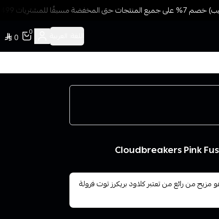
سبقًا للمشتريات 499 ريال + شحن وتوصيل مجاني
0
اللغة:
العربية
0
 كلاود بريكرز بينك فواكة 60 مل /Cloud Breakers هو مزيج من رائع من تعتبر كلاود بريكرز توت فرولة