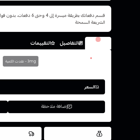
قسم دفعاتك بطريقة ميسرة إلى 4 وح
الشريعة السمحة
الخيارات
التفاصيل
التقييمات
نكوتبن
*
3mg - نفدت الكمية
اختر
السعر
إضافة ملاحظة
العروض والشحن مجاني
شحن سريع في ن
اسحب و افلت ال