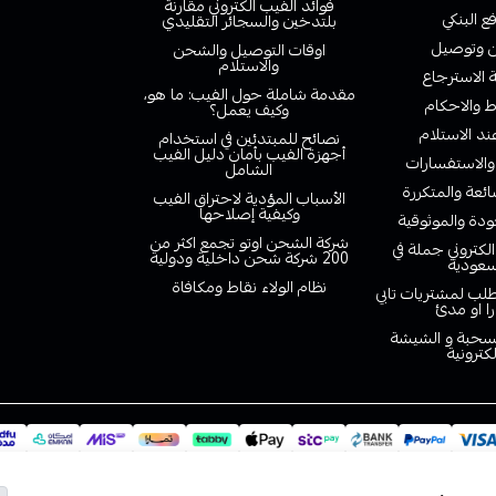
فوائد الفيب الكتروني مقارنة
ع البنكي
بلتدخين والسجائر التقليدي
وتوصيل
اوقات التوصيل والشحن
والاستلام
الاسترجاع
مقدمة شاملة حول الفيب: ما هو،
 والاحكام
وكيف يعمل؟
ند الاستلام
نصائح للمبتدئين في استخدام
أجهزة الفيب بأمان دليل الفيب
والاستفسارات
الشامل
ائعة والمتكررة
الأسباب المؤدية لاحتراق الفيب
وكيفية إصلاحها
دة والموثوقية
شركة الشحن اوتو تجمع اكثر من
لكتروني جملة في
200 شركة شحن داخلية ودولية
سعودية
نظام الولاء نقاط ومكافاة
لب لمشتريات تابي
را او مدئ
لسحبة و الشيشة
لكترونية