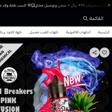
🎯 اكسب نقاط ولاء مع
القائمة
الرئيسية
النكهات الاكترونية
نكهات الفيب معسل
نكهة كلاود بريكرز بينك فيوجن