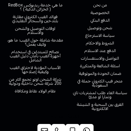
من نحن
ما هي خدمة ريدبوكس RedBox
( الخزائن الذكية ) ؟
الخصوصية
فوائد الفيب الكتروني مقارنة
الدفع البنكي
بلتدخين والسجائر التقليدي
شحن وتوصيل
اوقات التوصيل والشحن
والاستلام
سياسة الاسترجاع
مقدمة شاملة حول الفيب: ما هو،
الشروط والاحكام
وكيف يعمل؟
الدفع عند الاستلام
نصائح للمبتدئين في استخدام
أجهزة الفيب بأمان دليل الفيب
التواصل والاستفسارات
الشامل
اسئلة الشائعة والمتكررة
الأسباب المؤدية لاحتراق الفيب
وكيفية إصلاحها
ضمان الجودة والموثوقية
شركة الشحن اوتو تجمع اكثر من
متجر فيب الكتروني جملة في
200 شركة شحن داخلية ودولية
السعودية
نظام الولاء نقاط ومكافاة
سياسة الغاء طلب لمشتريات تابي
وتمارا او مدئ
الفرق بين السحبة و الشيشة
الالكترونية
خدمة العملاء