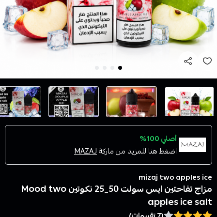
أصلي 100%
اضغط هنا للمزيد من ماركة
MAZAJ
mizaj two apples ice
مزاج تفاحتين ايس سولت 50_25 نكوتين Mood two
apples ice salt
(7 تقييمات)