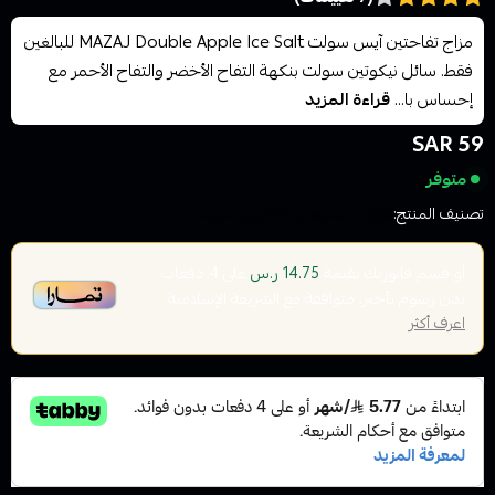
مزاج تفاحتين آيس سولت MAZAJ Double Apple Ice Salt للبالغين
فقط. سائل نيكوتين سولت بنكهة التفاح الأخضر والتفاح الأحمر مع
إحساس با...
قراءة المزيد
59 SAR
متوفر
تصنيف المنتج:
نكهات السيجارة الاكتروني سولت
أو قسم فاتورتك بقيمة
على
4
دفعات
14.75 ر.س
بدون رسوم تأخير، متوافقة مع الشريعة الإسلامية
اعرف أكثر