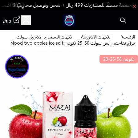
🎯 اكسب ن
0
0
فيب المدينة
الرئيسية
النكهات الاكترونية
نكهات السيجارة الاكتروني سولت
مزاج تفاحتين ايس سولت 50_25 نكوتين Mood two apples ice salt
نكوتين 50-25-20