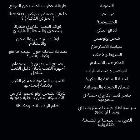
المدونة
طريقة خطوات الطلب من الموقع
من نحن
ما هي خدمة ريدبوكس RedBox
( الخزائن الذكية ) ؟
الخصوصية
فوائد الفيب الكتروني مقارنة
الدفع البنكي
بلتدخين والسجائر التقليدي
شحن وتوصيل
اوقات التوصيل والشحن
والاستلام
سياسة الاسترجاع
مقدمة شاملة حول الفيب: ما هو،
الشروط والاحكام
وكيف يعمل؟
الدفع عند الاستلام
نصائح للمبتدئين في استخدام
أجهزة الفيب بأمان دليل الفيب
التواصل والاستفسارات
الشامل
اسئلة الشائعة والمتكررة
الأسباب المؤدية لاحتراق الفيب
وكيفية إصلاحها
ضمان الجودة والموثوقية
شركة الشحن اوتو تجمع اكثر من
متجر فيب الكتروني جملة في
200 شركة شحن داخلية ودولية
السعودية
نظام الولاء نقاط ومكافاة
سياسة الغاء طلب لمشتريات تابي
وتمارا او مدئ
الفرق بين السحبة و الشيشة
الالكترونية
خدمة العملاء