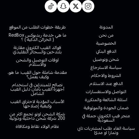
روابط تهمك
المدونة
طريقة خطوات الطلب من الموقع
من نحن
ما هي خدمة ريدبوكس RedBox
( الخزائن الذكية ) ؟
الخصوصية
فوائد الفيب الكتروني مقارنة
الدفع البنكي
بلتدخين والسجائر التقليدي
شحن وتوصيل
اوقات التوصيل والشحن
والاستلام
سياسة الاسترجاع
مقدمة شاملة حول الفيب: ما هو،
الشروط والاحكام
وكيف يعمل؟
الدفع عند الاستلام
نصائح للمبتدئين في استخدام
أجهزة الفيب بأمان دليل الفيب
التواصل والاستفسارات
الشامل
اسئلة الشائعة والمتكررة
الأسباب المؤدية لاحتراق الفيب
وكيفية إصلاحها
ضمان الجودة والموثوقية
شركة الشحن اوتو تجمع اكثر من
متجر فيب الكتروني جملة في
200 شركة شحن داخلية ودولية
السعودية
نظام الولاء نقاط ومكافاة
سياسة الغاء طلب لمشتريات تابي
وتمارا او مدئ