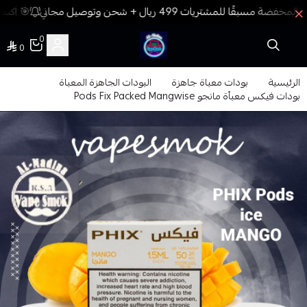
🎯 اكسب 
0
0
فيب المدينة
الرئيسية
بودات معباة جاهزة
البودات الجاهزة المعباة
بودات فيكس معبأة مانجو Pods Fix Packed Mangwise