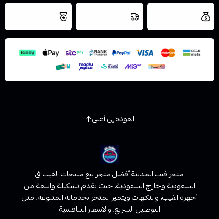
العروض والشحن
شحن سريع في نفس
نتميز بلجودة
مجاني
اليوم
اسحب و افلت الملف هنا
والتخزين الامن
استعراض
العودة إلى أعلى
متجر فيب المدينة أفضل متجر بيع منتجات الفيب في
السعودية وخارج السعودية، حيث يقدم تشكيلة واسعة من
أجهزة الفيب، والنكهات ويتميز المتجر بخدماته المتنوعة، مثل
التوصيل السريع، والاسعار التنافسية