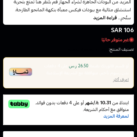
المزيد من البودات الجاهزة لشراء الجهاز قم بلنقر هنا تمتع بتجربة
استنشاق مثالية مع ببودات فيكس معبأة بنكهة المانجو الطازجة.
ستُحرِ...
قراءة المزيد
106 SAR
غير متوفر حاليًا
تصنيف المنتج:
البودات الجاهزة المعباة
أو قسم فاتورتك بقيمة
على
4
دفعات
26.50 ر.س
بدون رسوم تأخير، متوافقة مع الشريعة الإسلامية
اعرف أكثر