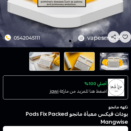
أصلي 100%
اضغط هنا للمزيد من ماركة
jawi
نكهه مانجو
بودات فيكس معبأة مانجو Pods Fix Packed
Mangwise