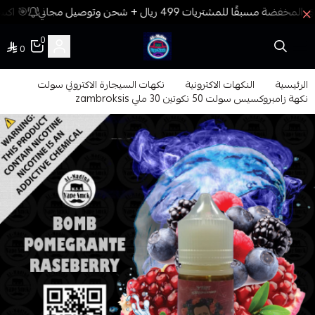
🎯 اكسب
0
0
فيب المدينة
الرئيسية
النكهات الاكترونية
نكهات السيجارة الاكتروني سولت
نكهة زامبروكسيس سولت 50 نكوتين 30 ملي zambroksis