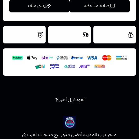
إضافة ملاحظة
إرفاق ملف
العروض والشحن
شحن سريع في نفس
نتميز بلجودة
مجاني
اليوم
اسحب و افلت الملف هنا
والتخزين الامن
استعراض
العودة إلى أعلى
متجر فيب المدينة أفضل متجر بيع منتجات الفيب في