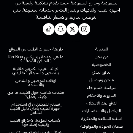
السعودية وخارج السعودية، حيث يقدم تشكيلة واسعة من
أجهزة الفيب، والنكهات ويتميز المتجر بخدماته المتنوعة، مثل
التوصيل السريع، والاسعار التنافسية
روابط تهمك
المدونة
طريقة خطوات الطلب من الموقع
من نحن
ما هي خدمة ريدبوكس RedBox
( الخزائن الذكية ) ؟
الخصوصية
فوائد الفيب الكتروني مقارنة
الدفع البنكي
بلتدخين والسجائر التقليدي
شحن وتوصيل
اوقات التوصيل والشحن
والاستلام
سياسة الاسترجاع
مقدمة شاملة حول الفيب: ما هو،
الشروط والاحكام
وكيف يعمل؟
الدفع عند الاستلام
نصائح للمبتدئين في استخدام
أجهزة الفيب بأمان دليل الفيب
التواصل والاستفسارات
الشامل
اسئلة الشائعة والمتكررة
الأسباب المؤدية لاحتراق الفيب
وكيفية إصلاحها
ضمان الجودة والموثوقية
شركة الشحن اوتو تجمع اكثر من