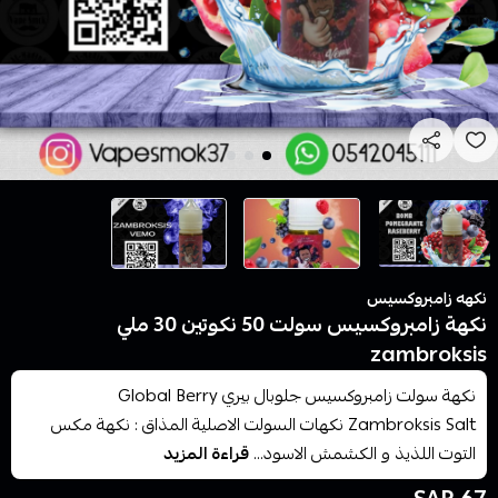
نكهه زامبروكسيس
نكهة زامبروكسيس سولت 50 نكوتين 30 ملي
zambroksis
نكهة سولت زامبروكسيس جلوبال بيري Global Berry
Zambroksis Salt نكهات السولت الاصلية المذاق : نكهة مكس
التوت اللذيذ و الكشمش الاسود...
قراءة المزيد