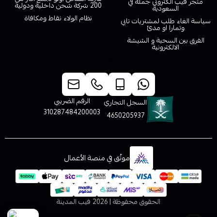
متجر فيب الكتروني جملة في
200 شركة شحن داخلية ودولية
السعودية
نظام الولاء نقاط ومكافاة
سياسة الغاء طلب لمشتريات تابي
وتمارا او مدئ
الفرق بين السحبة و الشيشة
الالكترونية
خدمة العملاء
الرقم الضريبي
السجل التجاري
310287484200003
4650205937
موثّق في منصة الأعمال
الحقوق محفوظة | 2026
فيب المدينة