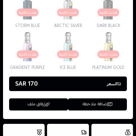
نفدت الكمية
نفدت الكمية
نفدت الكمية
STORM BLUE
ARCTIC SILVER
DARK BLACK
نفدت الكمية
نفدت الكمية
نفدت الكمية
GRADIENT PURPLE
ICE BLUE
PLATINUM GOLD
170 SAR
السعر
إضافة ملاحظة
إرفاق ملف
العروض والشحن
شحن سريع في نفس
نتميز بلجودة
مجاني
اليوم
والتخزين الامن