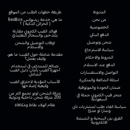
روابط تهمك
المدونة
طريقة خطوات الطلب من الموقع
من نحن
ما هي خدمة ريدبوكس RedBox
( الخزائن الذكية ) ؟
الخصوصية
فوائد الفيب الكتروني مقارنة
الدفع البنكي
بلتدخين والسجائر التقليدي
شحن وتوصيل
اوقات التوصيل والشحن
والاستلام
سياسة الاسترجاع
مقدمة شاملة حول الفيب: ما هو،
الشروط والاحكام
وكيف يعمل؟
الدفع عند الاستلام
نصائح للمبتدئين في استخدام
أجهزة الفيب بأمان دليل الفيب
التواصل والاستفسارات
الشامل
اسئلة الشائعة والمتكررة
الأسباب المؤدية لاحتراق الفيب
وكيفية إصلاحها
ضمان الجودة والموثوقية
شركة الشحن اوتو تجمع اكثر من
متجر فيب الكتروني جملة في
200 شركة شحن داخلية ودولية
السعودية
نظام الولاء نقاط ومكافاة
سياسة الغاء طلب لمشتريات تابي
وتمارا او مدئ
الفرق بين السحبة و الشيشة
الالكترونية