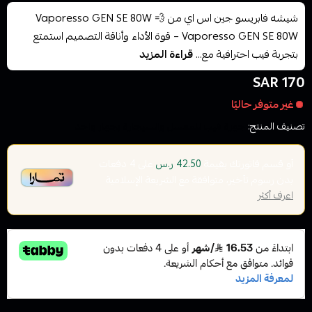
شيشه فابريسو جين اس اي من Vaporesso GEN SE 80W 💨
Vaporesso GEN SE 80W – قوة الأداء وأناقة التصميم استمتع
بتجربة فيب احترافية مع...
قراءة المزيد
170 SAR
غير متوفر حاليًا
تصنيف المنتج:
اجهزة فيب للمعسل والسيجارة بجهاز واحد
أو قسم فاتورتك بقيمة
على
4
دفعات
42.50 ر.س
بدون رسوم تأخير، متوافقة مع الشريعة الإسلامية
اعرف أكثر