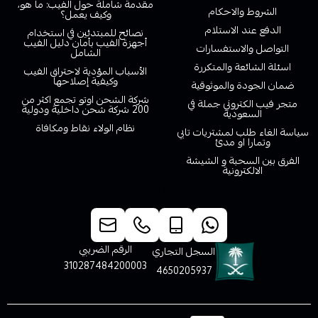
مقدمة شاملة حول الفيب: ما هو،
الشروط والاحكام
وكيف يعمل؟
الدفع عند الاستلام
نصائح للمبتدئين في استخدام
أجهزة الفيب بأمان دليل الفيب
التواصل والاستفسارات
الشامل
اسئلة الشائعة والمتكررة
الأسباب المؤدية لاحتراق الفيب
وكيفية إصلاحها
ضمان الجودة والموثوقية
شركة الشحن اوتو تجمع اكثر من
متجر فيب الكتروني جملة في
200 شركة شحن داخلية ودولية
السعودية
نظام الولاء نقاط ومكافاة
سياسة الغاء طلب لمشتريات تابي
وتمارا او مدئ
الفرق بين السحبة و الشيشة
الالكترونية
خدمة العملاء
الرقم الضريبي
السجل التجاري
310287484200003
4650205937