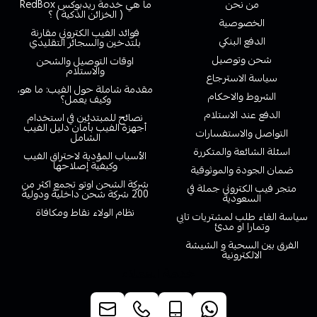
من نحن
ما هي خدمة ريدبوكس RedBox
( الخزائن الذكية ) ؟
الخصوصية
فوائد الفيب الكتروني مقارنة
الدفع البنكي
بلتدخين والسجائر التقليدي
شحن وتوصيل
اوقات التوصيل والشحن
والاستلام
سياسة الاسترجاع
مقدمة شاملة حول الفيب: ما هو،
الشروط والاحكام
وكيف يعمل؟
الدفع عند الاستلام
نصائح للمبتدئين في استخدام
أجهزة الفيب بأمان دليل الفيب
التواصل والاستفسارات
الشامل
اسئلة الشائعة والمتكررة
الأسباب المؤدية لاحتراق الفيب
وكيفية إصلاحها
ضمان الجودة والموثوقية
شركة الشحن اوتو تجمع اكثر من
متجر فيب الكتروني جملة في
200 شركة شحن داخلية ودولية
السعودية
نظام الولاء نقاط ومكافاة
سياسة الغاء طلب لمشتريات تابي
وتمارا او مدئ
الفرق بين السحبة و الشيشة
الالكترونية
خدمة العملاء