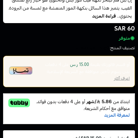
إن ببل قم كينجز نكهة فيب موز ايس والحلوئ هو خيار رائع لعشاق
الفيب. يتميز هذا السائل بنكهة الموز المنعشة مع لمسة من البرودة.
يحتوي...
قراءة المزيد
60 SAR
متوفر
تصنيف المنتج:
نكهات الفيب معسل
أو قسم فاتورتك بقيمة
على
4
دفعات
15.00 ر.س
بدون رسوم تأخير، متوافقة مع الشريعة الإسلامية
اعرف أكثر