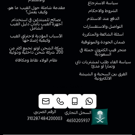
سياسة الاسترجاع
مقدمة شاملة حول الفيب: ما هو،
الشروط والاحكام
وكيف يعمل؟
الدفع عند الاستلام
نصائح للمبتدئين في استخدام
أجهزة الفيب بأمان دليل الفيب
التواصل والاستفسارات
الشامل
اسئلة الشائعة والمتكررة
الأسباب المؤدية لاحتراق الفيب
وكيفية إصلاحها
ضمان الجودة والموثوقية
شركة الشحن اوتو تجمع اكثر من
متجر فيب الكتروني جملة في
200 شركة شحن داخلية ودولية
السعودية
نظام الولاء نقاط ومكافاة
سياسة الغاء طلب لمشتريات تابي
وتمارا او مدئ
الفرق بين السحبة و الشيشة
الالكترونية
خدمة العملاء
الرقم الضريبي
السجل التجاري
310287484200003
4650205937