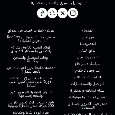
التوصيل السريع، والاسعار التنافسية
روابط تهمك
المدونة
طريقة خطوات الطلب من الموقع
من نحن
ما هي خدمة ريدبوكس RedBox
( الخزائن الذكية ) ؟
الخصوصية
فوائد الفيب الكتروني مقارنة
الدفع البنكي
بلتدخين والسجائر التقليدي
شحن وتوصيل
اوقات التوصيل والشحن
والاستلام
سياسة الاسترجاع
مقدمة شاملة حول الفيب: ما هو،
الشروط والاحكام
وكيف يعمل؟
الدفع عند الاستلام
نصائح للمبتدئين في استخدام
أجهزة الفيب بأمان دليل الفيب
التواصل والاستفسارات
الشامل
اسئلة الشائعة والمتكررة
الأسباب المؤدية لاحتراق الفيب
وكيفية إصلاحها
ضمان الجودة والموثوقية
شركة الشحن اوتو تجمع اكثر من
متجر فيب الكتروني جملة في
200 شركة شحن داخلية ودولية
السعودية
نظام الولاء نقاط ومكافاة
سياسة الغاء طلب لمشتريات تابي