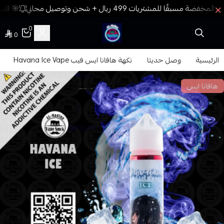
🎯 اكسب
0
0
فيب المدينة
الرئيسية
وصل حديثا
نكهة هافانا ايس فيب Havana Ice Vape
هافانا ايس