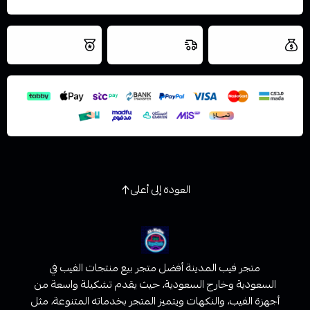
العروض والشحن
شحن سريع في نفس
نتميز بلجودة
مجاني
اليوم
اسحب و افلت الملف هنا
والتخزين الامن
استعراض
العودة إلى أعلى
متجر فيب المدينة أفضل متجر بيع منتجات الفيب في
السعودية وخارج السعودية، حيث يقدم تشكيلة واسعة من
أجهزة الفيب، والنكهات ويتميز المتجر بخدماته المتنوعة، مثل