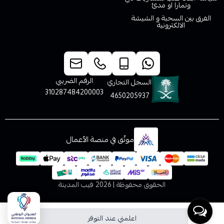
وتمارا او مدئ
الفرق بين السحبة و الشيشة
الالكترونية
خدمة العملاء
الرقم الضريبي
السجل التجاري
310287484200003
4650205937
موثّق في منصة الأعمال
الحقوق محفوظة | 2026
فيب المدينة
اعلمني عند التوفر