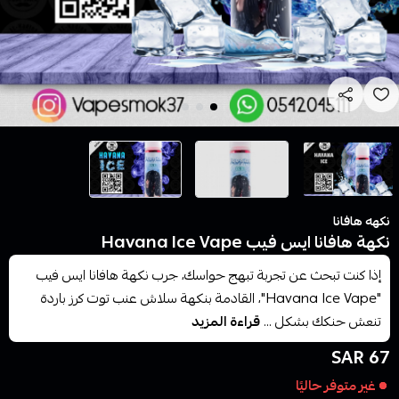
نكهه هافانا
نكهة هافانا ايس فيب Havana Ice Vape
إذا كنت تبحث عن تجربة تبهج حواسك، جرب نكهة هافانا ايس فيب
"Havana Ice Vape"، القادمة بنكهة سلاش عنب توت كرز باردة
تنعش حنكك بشكل ...
قراءة المزيد
67 SAR
غير متوفر حاليًا