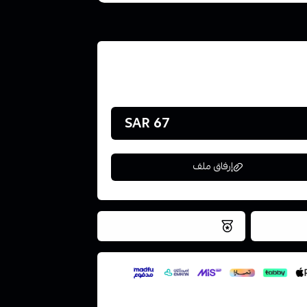
67 SAR
إرفاق ملف
فس اليوم
نتميز بلجودة والتخزين الامن
ملف هنا