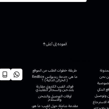
العودة إلى أعلى
روابط تهمك
خدمة ا
لمدونة
طريقة خطوات الطلب من الموقع
 نحن
ما هي خدمة ريدبوكس RedBox
( الخزائن الذكية ) ؟
صوصية
فوائد الفيب الكتروني مقارنة
ع البنكي
بلتدخين والسجائر التقليدي
وتوصيل
اوقات التوصيل والشحن
والاستلام
الاسترجاع
مقدمة شاملة حول الفيب: ما هو،
 والاحكام