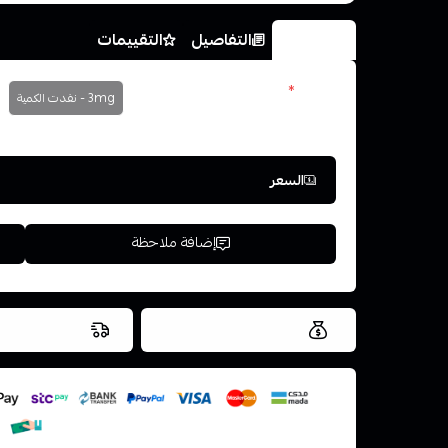
الخيارات
التفاصيل
التقييمات
نكوتين
*
3mg - نفدت الكمية
اختر
السعر
إضافة ملاحظة
العروض والشحن مجاني
شحن سريع في ن
اسحب و افلت ال
استعراض