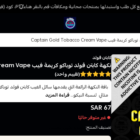
 كل طلب واستبدلها بمنتجات مجانية ومكافآت قم بالنقر هناء
🎉 كود (فيب) خصم 7% على جميع المنتجات حتى المخفضة م
فيب المدينة
فيب Captain Gold Tobacco Cream Vape
كابتن قولد
نكهة كابتن قولد توباكو كريمة فيب Captain Gold Tobacco Cream Vape
(تقييم واحد)
باقة النكهة الرائعة التي يقدمها سائل الفيب كابتن قولد توباك
مثالي لنسبة النيكو...
قراءة المزيد
67 SAR
غير متوفر حاليًا
تصنيف المنتج:
نكهات الفيب معسل