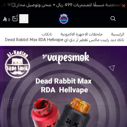
🎯 اكسب
0
0
فيب المدينة
الرئيسية
ملحقات الاجهزة الاكترونية
تانكات
تانك ديد رابيت ماكس تقطير ار دي اي Dead Rabbit Max RDA Hellvape