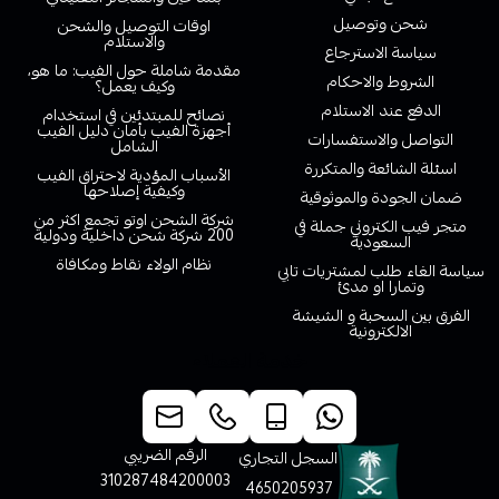
شحن وتوصيل
اوقات التوصيل والشحن
والاستلام
سياسة الاسترجاع
مقدمة شاملة حول الفيب: ما هو،
الشروط والاحكام
وكيف يعمل؟
الدفع عند الاستلام
نصائح للمبتدئين في استخدام
أجهزة الفيب بأمان دليل الفيب
التواصل والاستفسارات
الشامل
اسئلة الشائعة والمتكررة
الأسباب المؤدية لاحتراق الفيب
وكيفية إصلاحها
ضمان الجودة والموثوقية
شركة الشحن اوتو تجمع اكثر من
متجر فيب الكتروني جملة في
200 شركة شحن داخلية ودولية
السعودية
نظام الولاء نقاط ومكافاة
سياسة الغاء طلب لمشتريات تابي
وتمارا او مدئ
الفرق بين السحبة و الشيشة
الالكترونية
خدمة العملاء
الرقم الضريبي
السجل التجاري
310287484200003
4650205937