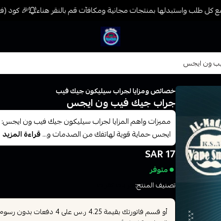
 كل طلب واستبدلها بمنتجات مجانية ومكافآت قم بالنقر هناء
🎉 كود (فيب) خصم 7% على جميع المنتجات حتى المخفضة 
فيب المدينة
ب ون ايجس
خصائص ومزايا لجراب سيليكون جيك فيب
جراب جيك فيب ون ايجس
مميزات واهم المزايا لجراب سيليكون جيك فيب ون ايجس: 
ايجس حماية قوية لهاتفك من الصدمات و...
قراءة المزيد
17 SAR
متوفر
تصنيف المنتج:
جرابات كفرات
أو قسم فاتورتك بقيمة
على
4
دفعات بدون رسوم تأ
4.25 ر.س