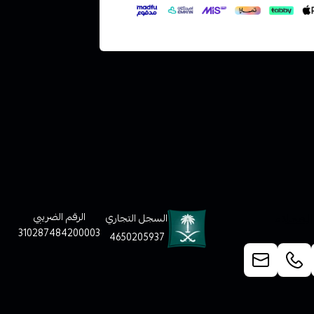
لعملاء
الرقم الضريبي
السجل التجاري
310287484200003
4650205937