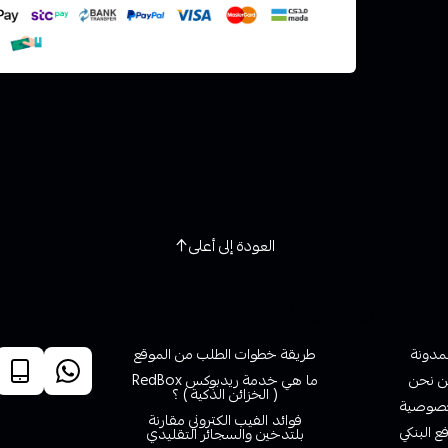
العودة إلى أعلى
روابط تهمك
خدمة ا
لمدونة
طريقة خطوات الطلب من الموقع
 نحن
ما هي خدمة ريدبوكس RedBox
( الخزائن الذكية ) ؟
صوصية
فوائد الفيب الكتروني مقارنة
ع البنكي
بلتدخين والسجائر التقليدي