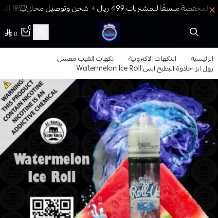
🎯 اكسب
0
0
فيب المدينة
الرئيسية
النكهات الاكترونية
نكهات الفيب معسل
رول ابز حلاوة البطيخ ايس Watermelon Ice Roll