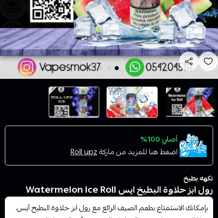
أصلي 100%
اضغط هنا للمزيد من ماركة
Roll upz
نكهه بطيخ
رول ابز حلاوة البطيخ ايس Watermelon Ice Roll
بإمكانك الاستمتاع بطعم الصيف الرائع مع رول ابز حلاوة البطيخ آيس.