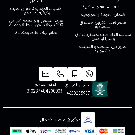
الشامل
اسئلة الشائعة والمتكررة
الأسباب المؤدية لاحتراق الفيب
وكيفية إصلاحها
ضمان الجودة والموثوقية
شركة الشحن اوتو تجمع اكثر من
متجر فيب الكتروني جملة في
200 شركة شحن داخلية ودولية
السعودية
نظام الولاء نقاط ومكافاة
سياسة الغاء طلب لمشتريات تابي
وتمارا او مدئ
الفرق بين السحبة و الشيشة
الالكترونية
خدمة العملاء
الرقم الضريبي
السجل التجاري
310287484200003
4650205937
موثّق في منصة الأعمال