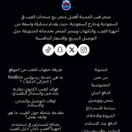
متجر فيب المدينة أفضل متجر بيع منتجات الفيب في
السعودية وخارج السعودية، حيث يقدم تشكيلة واسعة من
أجهزة الفيب، والنكهات ويتميز المتجر بخدماته المتنوعة، مثل
التوصيل السريع، والاسعار التنافسية
روابط تهمك
المدونة
طريقة خطوات الطلب من الموقع
من نحن
ما هي خدمة ريدبوكس RedBox
( الخزائن الذكية ) ؟
الخصوصية
فوائد الفيب الكتروني مقارنة
الدفع البنكي
بلتدخين والسجائر التقليدي
شحن وتوصيل
اوقات التوصيل والشحن
والاستلام
سياسة الاسترجاع
مقدمة شاملة حول الفيب: ما هو،
الشروط والاحكام
وكيف يعمل؟
الدفع عند الاستلام
نصائح للمبتدئين في استخدام
أجهزة الفيب بأمان دليل الفيب
التواصل والاستفسارات