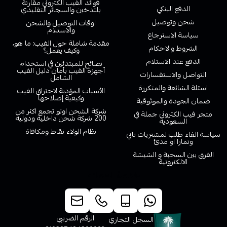
فوائد الفيب الكتروني مقارنة
الدفع البنكي
بلتدخين والسجائر التقليدي
شحن وتوصيل
اوقات التوصيل والشحن
والاستلام
سياسة الاسترجاع
مقدمة شاملة حول الفيب: ما هو،
الشروط والاحكام
وكيف يعمل؟
الدفع عند الاستلام
نصائح للمبتدئين في استخدام
أجهزة الفيب بأمان دليل الفيب
التواصل والاستفسارات
الشامل
اسئلة الشائعة والمتكررة
الأسباب المؤدية لاحتراق الفيب
وكيفية إصلاحها
ضمان الجودة والموثوقية
شركة الشحن اوتو تجمع اكثر من
متجر فيب الكتروني جملة في
200 شركة شحن داخلية ودولية
السعودية
نظام الولاء نقاط ومكافاة
سياسة الغاء طلب لمشتريات تابي
وتمارا او مدئ
الفرق بين السحبة و الشيشة
الالكترونية
خدمة العملاء
الرقم الضريبي
السجل التجاري