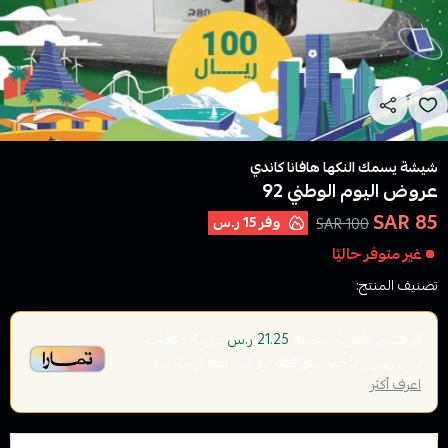
شيشة يسمك النكها هافانا كاندي
عروض اليوم الوطني 92
85 SAR
وفر
15 ر.س
100 SAR
غير متوفر حاليًا
تصنيف المنتج:
عروض
أو قسم فاتورتك بقيمة
على
4
دفعات
21.25 ر.س
بدون رسوم تأخير، متوافقة مع الشريعة الإسلامية
اعرف أكثر