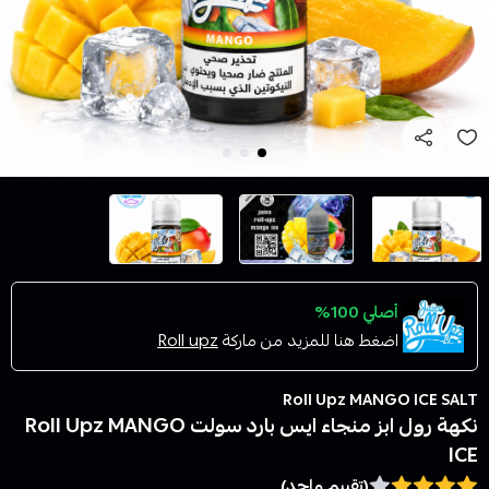
أصلي 100%
اضغط هنا للمزيد من ماركة
Roll upz
Roll Upz MANGO ICE SALT
نكهة رول ابز منجاء ايس بارد سولت Roll Upz MANGO
ICE
(تقييم واحد)