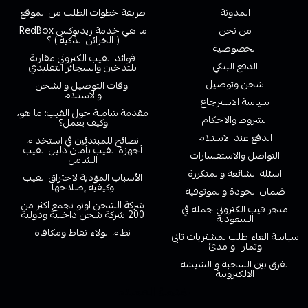
المدونة
طريقة خطوات الطلب من الموقع
من نحن
ما هي خدمة ريدبوكس RedBox
( الخزائن الذكية ) ؟
الخصوصية
فوائد الفيب الكتروني مقارنة
الدفع البنكي
بلتدخين والسجائر التقليدي
شحن وتوصيل
اوقات التوصيل والشحن
والاستلام
سياسة الاسترجاع
مقدمة شاملة حول الفيب: ما هو،
الشروط والاحكام
وكيف يعمل؟
الدفع عند الاستلام
نصائح للمبتدئين في استخدام
أجهزة الفيب بأمان دليل الفيب
التواصل والاستفسارات
الشامل
اسئلة الشائعة والمتكررة
الأسباب المؤدية لاحتراق الفيب
وكيفية إصلاحها
ضمان الجودة والموثوقية
شركة الشحن اوتو تجمع اكثر من
متجر فيب الكتروني جملة في
200 شركة شحن داخلية ودولية
السعودية
نظام الولاء نقاط ومكافاة
سياسة الغاء طلب لمشتريات تابي
وتمارا او مدئ
الفرق بين السحبة و الشيشة
الالكترونية
خدمة العملاء