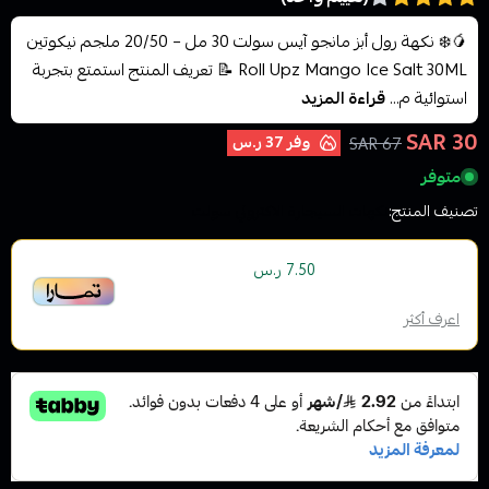
🥭❄️ نكهة رول أبز مانجو آيس سولت 30 مل – 20/50 ملجم نيكوتين
Roll Upz Mango Ice Salt 30ML 📝 تعريف المنتج استمتع بتجربة
استوائية م...
قراءة المزيد
30 SAR
وفر
37 ر.س
67 SAR
متوفر
تصنيف المنتج:
نكهات السيجارة الاكتروني سولت
أو قسم فاتورتك بقيمة
على
4
دفعات
7.50 ر.س
بدون رسوم تأخير، متوافقة مع الشريعة الإسلامية
اعرف أكثر