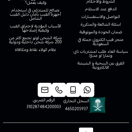
الشروط والاحكام
وكيف يعمل؟
الدفع عند الاستلام
نصائح للمبتدئين في استخدام
أجهزة الفيب بأمان دليل الفيب
التواصل والاستفسارات
الشامل
اسئلة الشائعة والمتكررة
الأسباب المؤدية لاحتراق الفيب
وكيفية إصلاحها
ضمان الجودة والموثوقية
شركة الشحن اوتو تجمع اكثر من
متجر فيب الكتروني جملة في
200 شركة شحن داخلية ودولية
السعودية
نظام الولاء نقاط ومكافاة
سياسة الغاء طلب لمشتريات تابي
وتمارا او مدئ
الفرق بين السحبة و الشيشة
الالكترونية
خدمة العملاء
الرقم الضريبي
السجل التجاري
310287484200003
4650205937