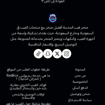
العودة إلى أعلى
متجر فيب المدينة أفضل متجر بيع منتجات الفيب في
السعودية وخارج السعودية، حيث يقدم تشكيلة واسعة من
أجهزة الفيب، والنكهات ويتميز المتجر بخدماته المتنوعة، مثل
التوصيل السريع، والاسعار التنافسية
روابط تهمك
المدونة
طريقة خطوات الطلب من الموقع
من نحن
ما هي خدمة ريدبوكس RedBox
( الخزائن الذكية ) ؟
الخصوصية
فوائد الفيب الكتروني مقارنة
الدفع البنكي
بلتدخين والسجائر التقليدي
شحن وتوصيل
اوقات التوصيل والشحن
والاستلام
سياسة الاسترجاع
مقدمة شاملة حول الفيب: ما هو،