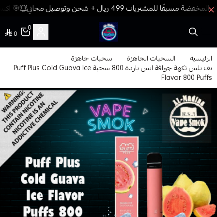
🎯 اكسب
0
0
فيب المدينة
الرئيسية
السحبات الجاهزة
سحبات جاهزة
بف بلس نكهة جوافة ايس باردة 800 سحبة Puff Plus Cold Guava Ice
Flavor 800 Puffs