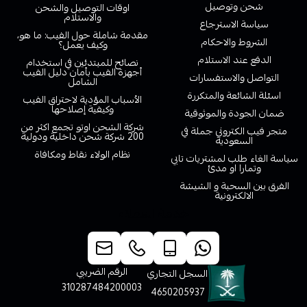
شحن وتوصيل
اوقات التوصيل والشحن
والاستلام
سياسة الاسترجاع
مقدمة شاملة حول الفيب: ما هو،
الشروط والاحكام
وكيف يعمل؟
الدفع عند الاستلام
نصائح للمبتدئين في استخدام
أجهزة الفيب بأمان دليل الفيب
التواصل والاستفسارات
الشامل
اسئلة الشائعة والمتكررة
الأسباب المؤدية لاحتراق الفيب
وكيفية إصلاحها
ضمان الجودة والموثوقية
شركة الشحن اوتو تجمع اكثر من
متجر فيب الكتروني جملة في
200 شركة شحن داخلية ودولية
السعودية
نظام الولاء نقاط ومكافاة
سياسة الغاء طلب لمشتريات تابي
وتمارا او مدئ
الفرق بين السحبة و الشيشة
الالكترونية
خدمة العملاء
الرقم الضريبي
السجل التجاري
310287484200003
4650205937