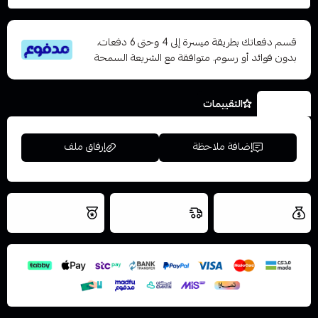
قسم دفعاتك بطريقة ميسرة إلى 4 وحتى 6 دفعات،
بدون فوائد أو رسوم. متوافقة مع الشريعة السمحة
الخيارات
التقييمات
إضافة ملاحظة
إرفاق ملف
العروض والشحن
شحن سريع في نفس
نتميز بلجودة
مجاني
اليوم
اسحب و افلت الملف هنا
والتخزين الامن
استعراض