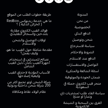
روابط تهمك
المدونة
طريقة خطوات الطلب من الموقع
من نحن
ما هي خدمة ريدبوكس RedBox
( الخزائن الذكية ) ؟
الخصوصية
فوائد الفيب الكتروني مقارنة
الدفع البنكي
بلتدخين والسجائر التقليدي
شحن وتوصيل
اوقات التوصيل والشحن
والاستلام
سياسة الاسترجاع
مقدمة شاملة حول الفيب: ما هو،
الشروط والاحكام
وكيف يعمل؟
الدفع عند الاستلام
نصائح للمبتدئين في استخدام
أجهزة الفيب بأمان دليل الفيب
التواصل والاستفسارات
الشامل
اسئلة الشائعة والمتكررة
الأسباب المؤدية لاحتراق الفيب
وكيفية إصلاحها
ضمان الجودة والموثوقية
شركة الشحن اوتو تجمع اكثر من
متجر فيب الكتروني جملة في
200 شركة شحن داخلية ودولية
السعودية
نظام الولاء نقاط ومكافاة
سياسة الغاء طلب لمشتريات تابي
وتمارا او مدئ
الفرق بين السحبة و الشيشة
الالكترونية