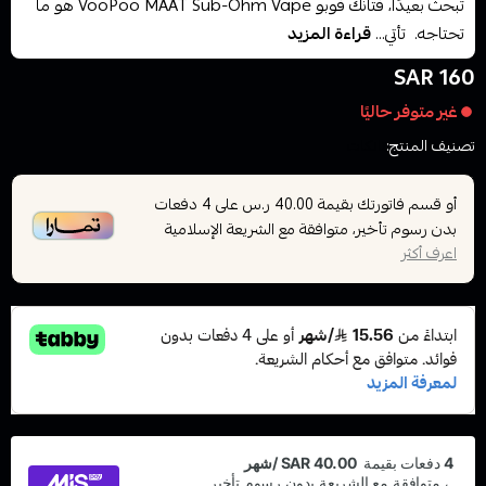
تبحث بعيدًا، فتانك فوبو VooPoo MAAT Sub-Ohm Vape هو ما
تحتاجه. تأتي...
قراءة المزيد
160 SAR
غير متوفر حاليًا
تصنيف المنتج:
تانكات
أو قسم فاتورتك بقيمة
على
4
دفعات
40.00 ر.س
بدون رسوم تأخير، متوافقة مع الشريعة الإسلامية
اعرف أكثر