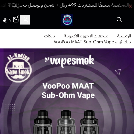
🎯 اكسب
0
0
فيب المدينة
الرئيسية
ملحقات الاجهزة الاكترونية
تانكات
تانك فوبو VooPoo MAAT Sub-Ohm Vape