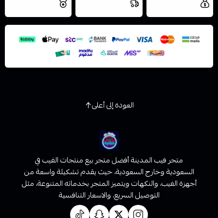
مجاني
اليوم
اسحب و افلت الملف هنا
والتخزين الامن
استعراض
العودة إلى أعلى
متجر فيب المدينة أفضل متجر بيع منتجات الفيب في
السعودية وخارج السعودية، حيث يقدم تشكيلة واسعة من
أجهزة الفيب، والنكهات ويتميز المتجر بخدماته المتنوعة، مثل
التوصيل السريع، والاسعار التنافسية