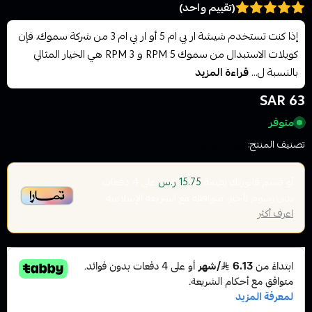
(تقييم واحد)
إذا كنت تستخدم شيشة ار بي ام 5 أو ار بي ام 3 من شركة سموك، فإن
كويلات الاستبدال من سموك RPM 5 و RPM 3 هي الخيار المثالي
بالنسبة ل...
قراءة المزيد
63 SAR
متوفر
تصنيف المنتج:
كويلات والبودات
أو قسم فاتورتك بقيمة
على
4
دفعات
15.75 ر.س
بدون رسوم تأخير، متوافقة مع الشريعة الإسلامية
اعرف أكثر