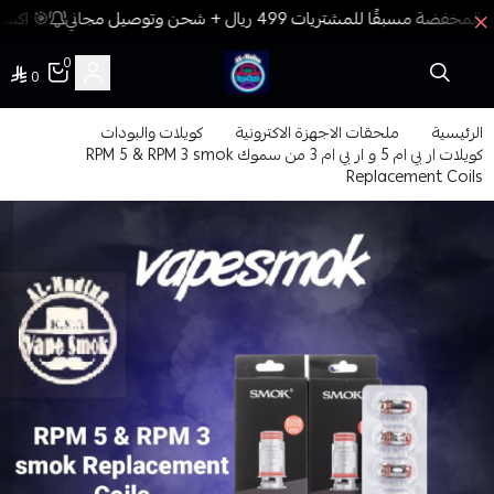
🎯 اكسب 
0
0
فيب المدينة
الرئيسية
ملحقات الاجهزة الاكترونية
كويلات والبودات
كويلات ار بي ام 5 و ار بي ام 3 من سموك RPM 5 & RPM 3 smok
Replacement Coils