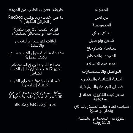
المدونة
طريقة خطوات الطلب من الموقع
من نحن
ما هي خدمة ريدبوكس RedBox
( الخزائن الذكية ) ؟
الخصوصية
فوائد الفيب الكتروني مقارنة
الدفع البنكي
بلتدخين والسجائر التقليدي
شحن وتوصيل
اوقات التوصيل والشحن
والاستلام
سياسة الاسترجاع
مقدمة شاملة حول الفيب: ما هو،
الشروط والاحكام
وكيف يعمل؟
الدفع عند الاستلام
نصائح للمبتدئين في استخدام
أجهزة الفيب بأمان دليل الفيب
التواصل والاستفسارات
الشامل
اسئلة الشائعة والمتكررة
الأسباب المؤدية لاحتراق الفيب
وكيفية إصلاحها
ضمان الجودة والموثوقية
شركة الشحن اوتو تجمع اكثر من
متجر فيب الكتروني جملة في
200 شركة شحن داخلية ودولية
السعودية
نظام الولاء نقاط ومكافاة
سياسة الغاء طلب لمشتريات تابي
وتمارا او مدئ
الفرق بين السحبة و الشيشة
الالكترونية
خدمة العملاء