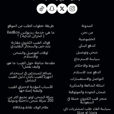
روابط تهمك
المدونة
طريقة خطوات الطلب من الموقع
من نحن
ما هي خدمة ريدبوكس RedBox
( الخزائن الذكية ) ؟
الخصوصية
فوائد الفيب الكتروني مقارنة
الدفع البنكي
بلتدخين والسجائر التقليدي
شحن وتوصيل
اوقات التوصيل والشحن
والاستلام
سياسة الاسترجاع
مقدمة شاملة حول الفيب: ما هو،
الشروط والاحكام
وكيف يعمل؟
الدفع عند الاستلام
نصائح للمبتدئين في استخدام
أجهزة الفيب بأمان دليل الفيب
التواصل والاستفسارات
الشامل
اسئلة الشائعة والمتكررة
الأسباب المؤدية لاحتراق الفيب
وكيفية إصلاحها
ضمان الجودة والموثوقية
شركة الشحن اوتو تجمع اكثر من
متجر فيب الكتروني جملة في
200 شركة شحن داخلية ودولية
السعودية
نظام الولاء نقاط ومكافاة
سياسة الغاء طلب لمشتريات تابي
وتمارا او مدئ