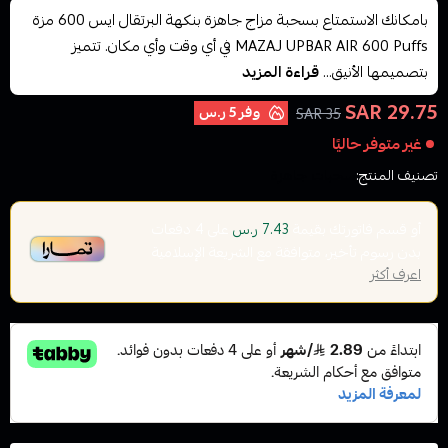
بامكانك الاستمتاع بسحبة مزاج جاهزة بنكهة البرتقال ايس 600 مزة
MAZAJ UPBAR AIR 600 Puffs في أي وقت وأي مكان. تتميز
بتصميمها الأنيق...
قراءة المزيد
29.75 SAR
وفر
5 ر.س
35 SAR
غير متوفر حاليًا
تصنيف المنتج:
سحبات جاهزة
أو قسم فاتورتك بقيمة
على
4
دفعات
7.43 ر.س
بدون رسوم تأخير، متوافقة مع الشريعة الإسلامية
اعرف أكثر