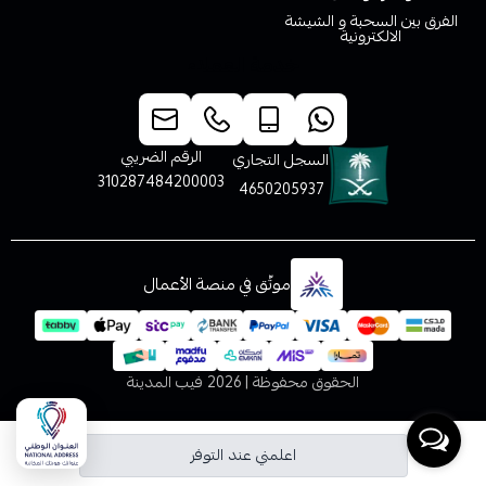
الفرق بين السحبة و الشيشة
الالكترونية
خدمة العملاء
الرقم الضريبي
السجل التجاري
310287484200003
4650205937
موثّق في منصة الأعمال
الحقوق محفوظة | 2026
فيب المدينة
اعلمني عند التوفر