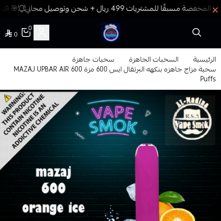
🎯 اكس
0
0
فيب المدينة
الرئيسية
السحبات الجاهزة
سحبات جاهزة
سحبة مزاج جاهزه بنكهه البرتقال ايس 600 مزة MAZAJ UPBAR AIR 600
Puffs