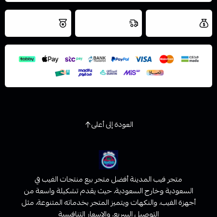
العروض والشحن
شحن سريع في نفس
نتميز بلجودة
مجاني
اليوم
اسحب و افلت الملف هنا
والتخزين الامن
استعراض
العودة إلى أعلى
متجر فيب المدينة أفضل متجر بيع منتجات الفيب في
السعودية وخارج السعودية، حيث يقدم تشكيلة واسعة من
أجهزة الفيب، والنكهات ويتميز المتجر بخدماته المتنوعة، مثل
التوصيل السريع، والاسعار التنافسية