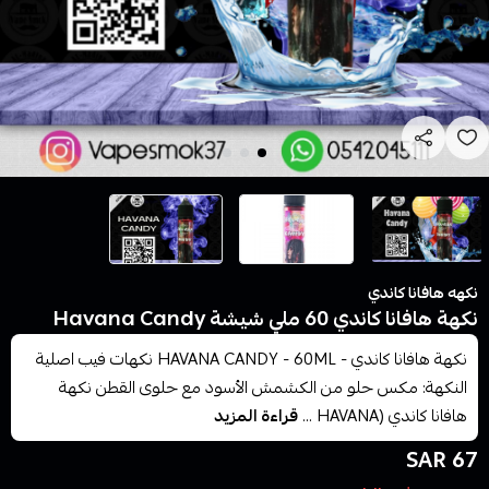
نكهه هافانا كاندي
نكهة هافانا كاندي 60 ملي شيشة Havana Candy
نكهة هافانا كاندي - HAVANA CANDY - 60ML نكهات فيب اصلية
النكهة: مكس حلو من الكشمش الأسود مع حلوى القطن نكهة
هافانا كاندي (HAVANA ...
قراءة المزيد
67 SAR