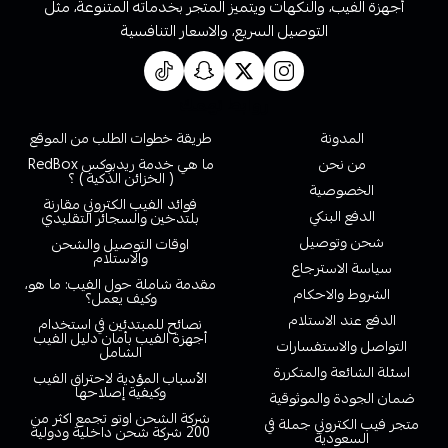
أجهزة الفيب، والنكهات ويتميز المتجر بخدماته المتنوعة، مثل
التوصيل السريع، والاسعار التنافسية
روابط تهمك
المدونة
طريقة خطوات الطلب من الموقع
من نحن
ما هي خدمة ريدبوكس RedBox
( الخزائن الذكية ) ؟
الخصوصية
فوائد الفيب الكتروني مقارنة
الدفع البنكي
بلتدخين والسجائر التقليدي
شحن وتوصيل
اوقات التوصيل والشحن
والاستلام
سياسة الاسترجاع
مقدمة شاملة حول الفيب: ما هو،
الشروط والاحكام
وكيف يعمل؟
الدفع عند الاستلام
نصائح للمبتدئين في استخدام
أجهزة الفيب بأمان دليل الفيب
التواصل والاستفسارات
الشامل
اسئلة الشائعة والمتكررة
الأسباب المؤدية لاحتراق الفيب
وكيفية إصلاحها
ضمان الجودة والموثوقية
شركة الشحن اوتو تجمع اكثر من
متجر فيب الكتروني جملة في
200 شركة شحن داخلية ودولية
السعودية