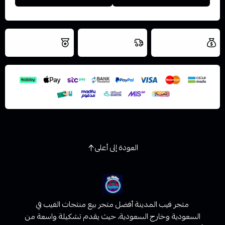
العروض والشحن
شحن سريع في نفس
نتميز بلجودة
مجاني
اليوم
اسحب و افلت الملف هنا
والتخزين الامن
استعراض
العودة إلى أعلى
متجر فيب المدينة أفضل متجر بيع منتجات الفيب في
السعودية وخارج السعودية، حيث يقدم تشكيلة واسعة من