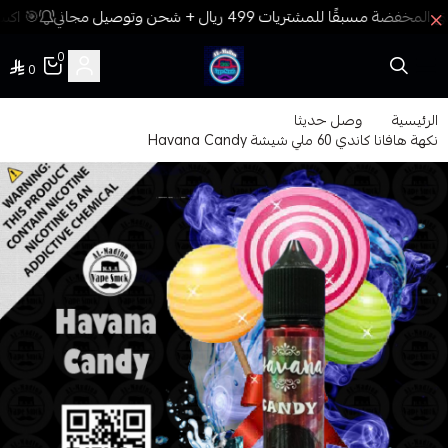
🎯 اكسب
0
0
فيب المدينة
الرئيسية
وصل حديثا
نكهة هافانا كاندي 60 ملي شيشة Havana Candy