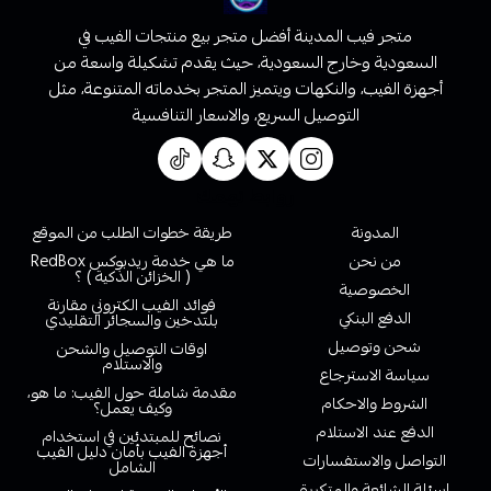
متجر فيب المدينة أفضل متجر بيع منتجات الفيب في
السعودية وخارج السعودية، حيث يقدم تشكيلة واسعة من
أجهزة الفيب، والنكهات ويتميز المتجر بخدماته المتنوعة، مثل
التوصيل السريع، والاسعار التنافسية
روابط تهمك
المدونة
طريقة خطوات الطلب من الموقع
من نحن
ما هي خدمة ريدبوكس RedBox
( الخزائن الذكية ) ؟
الخصوصية
فوائد الفيب الكتروني مقارنة
الدفع البنكي
بلتدخين والسجائر التقليدي
شحن وتوصيل
اوقات التوصيل والشحن
والاستلام
سياسة الاسترجاع
مقدمة شاملة حول الفيب: ما هو،
الشروط والاحكام
وكيف يعمل؟
الدفع عند الاستلام
نصائح للمبتدئين في استخدام
أجهزة الفيب بأمان دليل الفيب
التواصل والاستفسارات
الشامل
اسئلة الشائعة والمتكررة