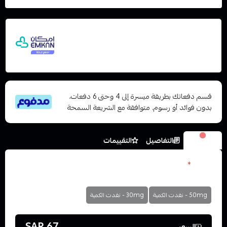
اشترِ هذا المنتج بقيمة 67
وقسّمها على 5 دفعات
مع إمكان ادفع لاحقًا، بدون فوائد أو رسوم تأخير
ومتوافق مع الشريعة الإسلامية
قسم دفعاتك بطريقة ميسرة إلى 4 وحتى 6 دفعات،
بدون فوائد أو رسوم. متوافقة مع الشريعة السمحة
الخيارات
التفاصيل
التقييمات
نكوتين
*
اختر
50mg - نفدت الكمية
30mg - نفدت الكمية
67 SAR
السعر