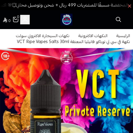
🎯 اكسب
0
0
فيب المدينة
الرئيسية
النكهات الاكترونية
نكهات السيجارة الاكتروني سولت
نكهة في سي تي توباكو فانيليا المعتقة VCT Ripe Vapes Salts 30ml