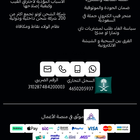
الأسباب المؤدية لاحتراق الفيب
وكيفية إصلاحها
ضمان الجودة والموثوقية
شركة الشحن اوتو تجمع اكثر من
متجر فيب الكتروني جملة في
200 شركة شحن داخلية ودولية
السعودية
نظام الولاء نقاط ومكافاة
سياسة الغاء طلب لمشتريات تابي
وتمارا او مدئ
الفرق بين السحبة و الشيشة
الالكترونية
خدمة العملاء
الرقم الضريبي
السجل التجاري
310287484200003
4650205937
موثّق في منصة الأعمال